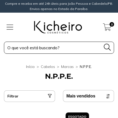
Compre e receba em até 24h úteis para João Pessoa e Cabedelo/PB.
Envios apenas no Estado da Paraíba.
0
Início
>
Cabelos
>
Marcas
>
N.P.P.E.
N.P.P.E.
Filtrar
ESGOTADO