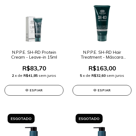
N.P.P.E. SH-RD Protein
N.P.P.E. SH-RD Hair
Cream - Leave-in 15ml
Treatment - Máscara
Capilar 70ml
R$83,70
R$163,00
2
x de
R$41,85
sem juros
5
x de
R$32,60
sem juros
ESPIAR
ESPIAR
ESGOTADO
ESGOTADO