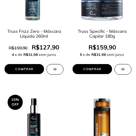
Truss Frizz Zero - Máscara
Truss Specific - Máscara
Líquida 260ml
Capilar 180g
R$127,90
R$159,90
R$159,90
4
x de
R$31,98
sem juros
5
x de
R$31,98
sem juros
15
%
OFF