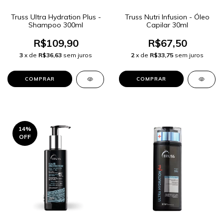
Truss Ultra Hydration Plus -
Truss Nutri Infusion - Óleo
Shampoo 300ml
Capilar 30ml
R$109,90
R$67,50
3
x de
R$36,63
sem juros
2
x de
R$33,75
sem juros
14
%
OFF