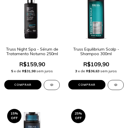
Truss Night Spa - Sérum de
Truss Equilibrium Scalp -
Tratamento Noturno 250ml
Shampoo 300ml
R$159,90
R$109,90
5
x de
R$31,98
sem juros
3
x de
R$36,63
sem juros
15
%
25
%
OFF
OFF