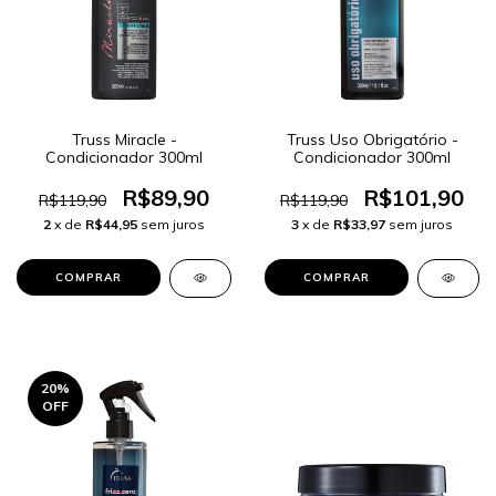
Truss Miracle -
Truss Uso Obrigatório -
Condicionador 300ml
Condicionador 300ml
R$89,90
R$101,90
R$119,90
R$119,90
2
x de
R$44,95
sem juros
3
x de
R$33,97
sem juros
20
%
OFF