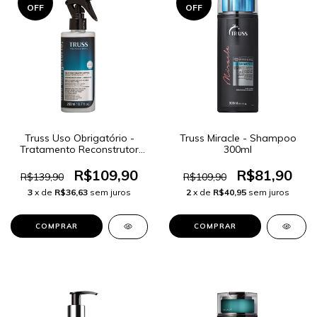
OFF
OFF
Truss Uso Obrigatório -
Truss Miracle - Shampoo
Tratamento Reconstrutor
300ml
260ml
R$109,90
R$81,90
R$139,90
R$109,90
3
x de
R$36,63
sem juros
2
x de
R$40,95
sem juros