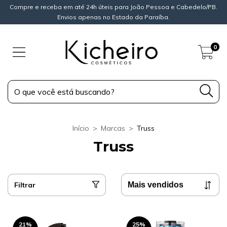
Compre e receba em até 24h úteis para João Pessoa e Cabedelo/PB.
Envios apenas no Estado da Paraíba.
0
Início
>
Marcas
>
Truss
Truss
Filtrar
21
%
25
%