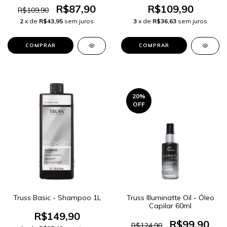
R$87,90
R$109,90
R$109,90
2
x de
R$43,95
sem juros
3
x de
R$36,63
sem juros
20
%
OFF
Truss Basic - Shampoo 1L
Truss Illuminatte Oil - Óleo
Capilar 60ml
R$149,90
R$99,90
R$124,90