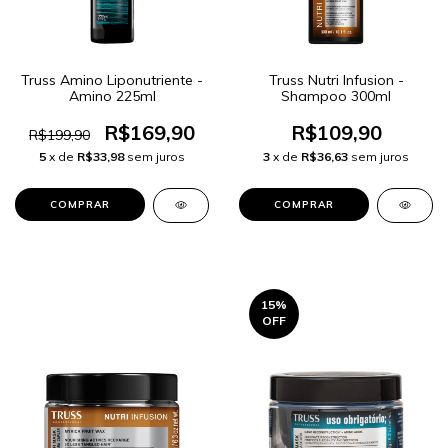
Truss Amino Liponutriente -
Truss Nutri Infusion -
Amino 225ml
Shampoo 300ml
R$169,90
R$109,90
R$199,90
5
x de
R$33,98
sem juros
3
x de
R$36,63
sem juros
15
%
OFF