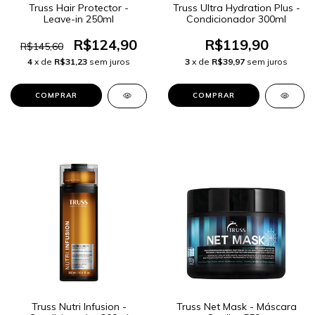
Truss Hair Protector -
Truss Ultra Hydration Plus -
Leave-in 250ml
Condicionador 300ml
R$124,90
R$119,90
R$145,60
4
x de
R$31,23
sem juros
3
x de
R$39,97
sem juros
Truss Nutri Infusion -
Truss Net Mask - Máscara