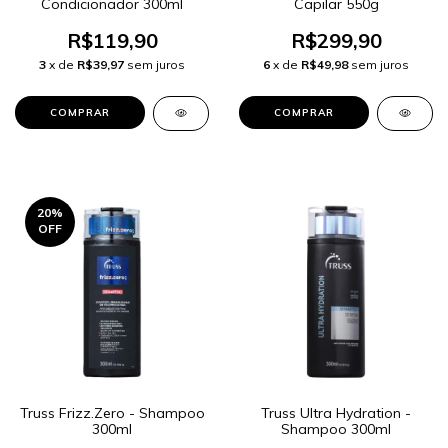
Condicionador 300ml
Capilar 550g
R$119,90
R$299,90
3
x de
R$39,97
sem juros
6
x de
R$49,98
sem juros
20
%
OFF
Truss Frizz.Zero - Shampoo
Truss Ultra Hydration -
300ml
Shampoo 300ml