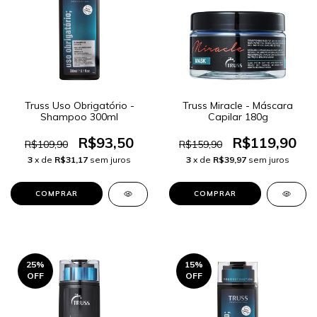
Truss Uso Obrigatório -
Truss Miracle - Máscara
Shampoo 300ml
Capilar 180g
R$93,50
R$119,90
R$109,90
R$159,90
3
x de
R$31,17
sem juros
3
x de
R$39,97
sem juros
25
%
15
%
OFF
OFF