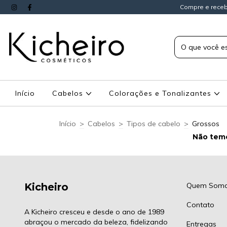
Compre e receb
Início
Cabelos
Colorações e Tonalizantes
Início
>
Cabelos
>
Tipos de cabelo
>
Grossos
Não temo
Kicheiro
Quem Som
Contato
A Kicheiro cresceu e desde o ano de 1989
abraçou o mercado da beleza, fidelizando
Entregas