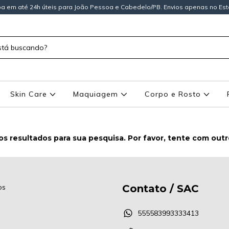
a em até 24h úteis para João Pessoa e Cabedelo/PB. Envios apenas no Est
Skin Care
Maquiagem
Corpo e Rosto
s resultados para sua pesquisa. Por favor, tente com outros
os
Contato / SAC
555583993333413