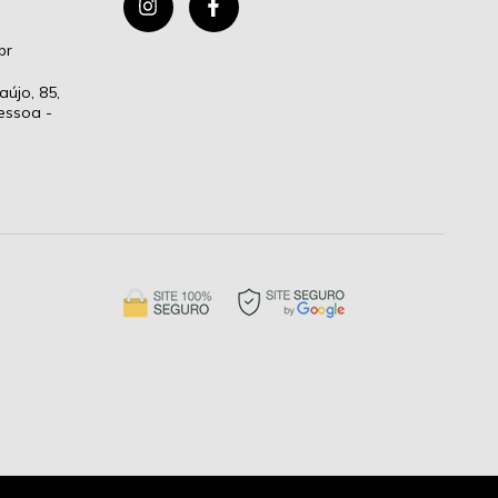
br
aújo, 85,
essoa -