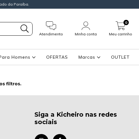
ado da Paraíba.
0
Atendimento
Minha conta
Meu carrinho
Para Homens
OFERTAS
Marcas
OUTLET
 filtros.
Siga a Kicheiro nas redes
sociais