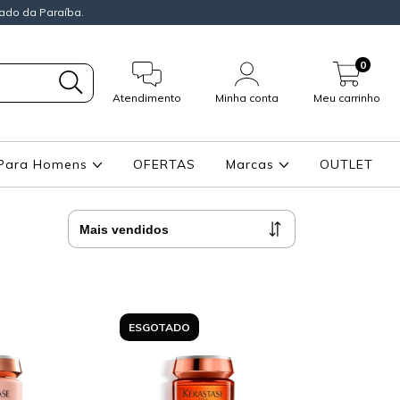
ado da Paraíba.
0
Atendimento
Minha conta
Meu carrinho
Para Homens
OFERTAS
Marcas
OUTLET
ESGOTADO