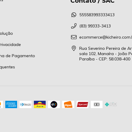
Contato / SAC
555583993333413
(83) 99333-3413
olução
ecommerce@kicheiro.com.
Privacidade
Rua Severino Pereira de Ar
sala 102, Manaíra - João P
rma de Pagamento
Paraíba - CEP: 58.038-400
quentes