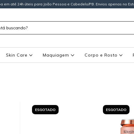
a em até 24h úteis para João Pessoa e Cabedelo/PB. Envios apenas no Est
Skin Care
Maquiagem
Corpo e Rosto
ESGOTADO
ESGOTADO