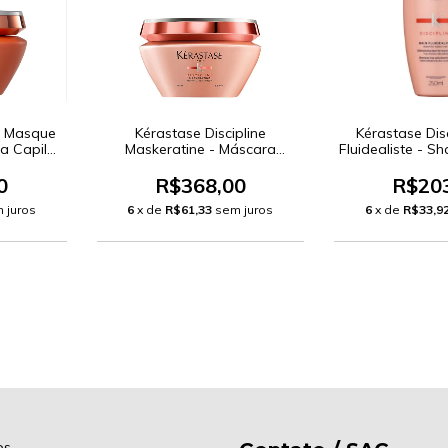
ne Masque
Kérastase Discipline
Kérastase Disc
a Capilar
Maskeratine - Máscara
Fluidealiste - 
Capilar 200g
0
R$368,00
R$20
 juros
6
x de
R$61,33
sem juros
6
x de
R$33,9
os