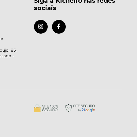
Siga a Kicheiro nas redes
sociais
br
aújo, 85,
essoa -