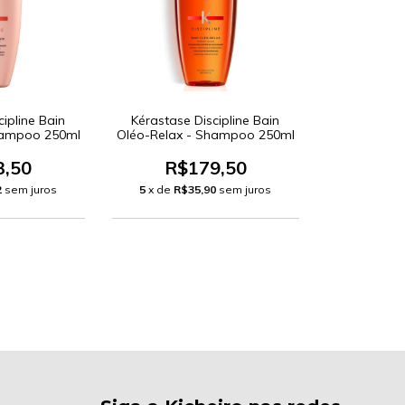
ipline Bain
Kérastase Discipline Bain
Shampoo 250ml
Oléo-Relax - Shampoo 250ml
3,50
R$179,50
2
sem juros
5
x de
R$35,90
sem juros