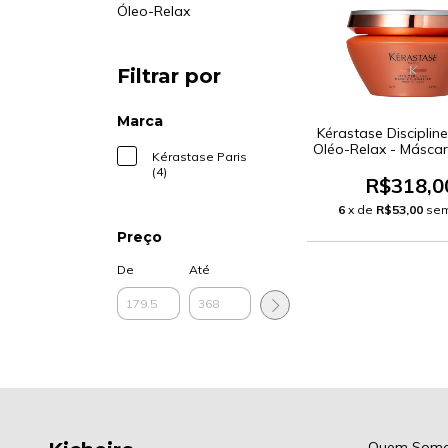
Óleo-Relax
Filtrar por
Marca
Kérastase Discipli
Oléo-Relax - Máscar
Kérastase Paris
200ml
(4)
R$318,0
6
x de
R$53,00
sem
Preço
De
Até
Quem Som