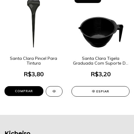
Santa Clara Pincel Para
Santa Clara Tigela
Tintura
Graduada Com Suporte De
Pincel Para Tintura - Cores
Sortidas
R$3,80
R$3,20
ESPIAR
Kicheiro