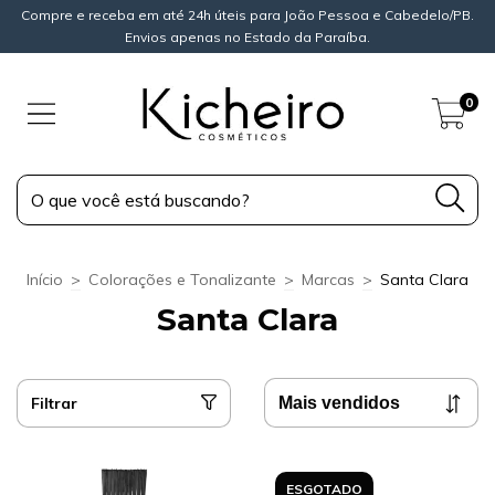
Compre e receba em até 24h úteis para João Pessoa e Cabedelo/PB.
Envios apenas no Estado da Paraíba.
0
Início
>
Colorações e Tonalizante
>
Marcas
>
Santa Clara
Santa Clara
Filtrar
ESGOTADO