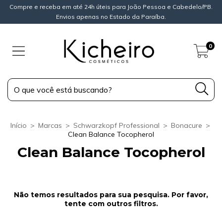
Compre e receba em até 24h úteis para João Pessoa e Cabedelo/PB.
Envios apenas no Estado da Paraíba.
0
Início
>
Marcas
>
Schwarzkopf Professional
>
Bonacure
>
Clean Balance Tocopherol
Clean Balance Tocopherol
Não temos resultados para sua pesquisa. Por favor,
tente com outros filtros.