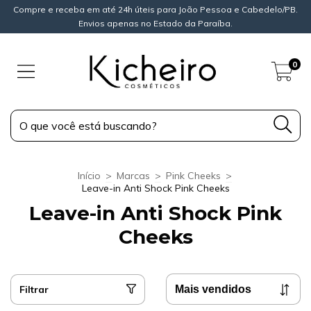
Compre e receba em até 24h úteis para João Pessoa e Cabedelo/PB.
Envios apenas no Estado da Paraíba.
0
Início
>
Marcas
>
Pink Cheeks
>
Leave-in Anti Shock Pink Cheeks
Leave-in Anti Shock Pink
Cheeks
Filtrar