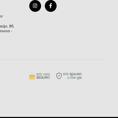
br
aújo, 85,
essoa -