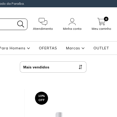
ado da Paraíba.
0
Atendimento
Minha conta
Meu carrinho
Para Homens
OFERTAS
Marcas
OUTLET
10
%
OFF