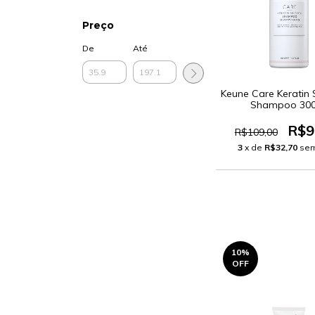
Preço
De
Até
Keune Care Keratin
Shampoo 30
R$9
R$109,00
3
x de
R$32,70
sem
10
%
OFF