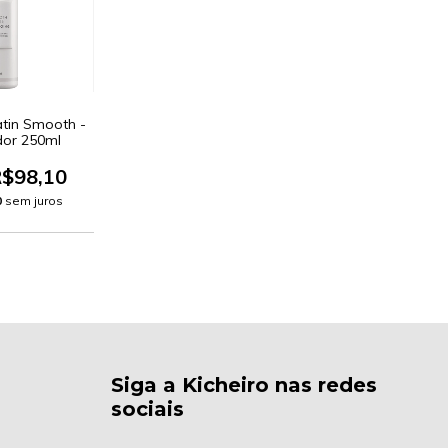
atin Smooth -
dor 250ml
$98,10
0
sem juros
Siga a Kicheiro nas redes
sociais