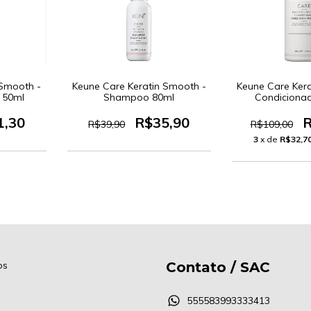
 Smooth -
Keune Care Keratin Smooth -
Keune Care Ker
 50ml
Shampoo 80ml
Condiciona
1,30
R$35,90
R
R$39,90
R$109,00
3
x de
R$32,7
os
Contato / SAC
555583993333413