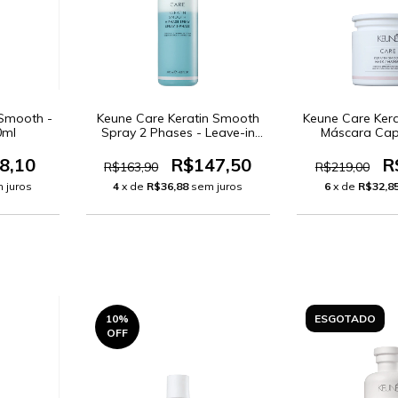
 Smooth -
Keune Care Keratin Smooth
Keune Care Ker
0ml
Spray 2 Phases - Leave-in
Máscara Cap
200ml
8,10
R$147,50
R
R$163,90
R$219,00
 juros
4
x de
R$36,88
sem juros
6
x de
R$32,8
10
%
ESGOTADO
OFF