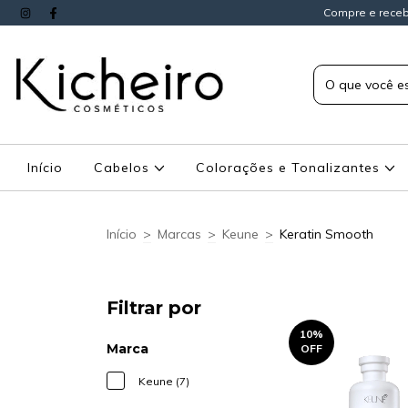
Compre e receb
Início
Cabelos
Colorações e Tonalizantes
Início
>
Marcas
>
Keune
>
Keratin Smooth
Filtrar por
10
%
Marca
OFF
Keune (7)