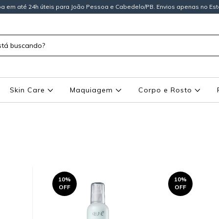
a em até 24h úteis para João Pessoa e Cabedelo/PB. Envios apenas no Est
Skin Care
Maquiagem
Corpo e Rosto
10
%
10
%
OFF
OFF