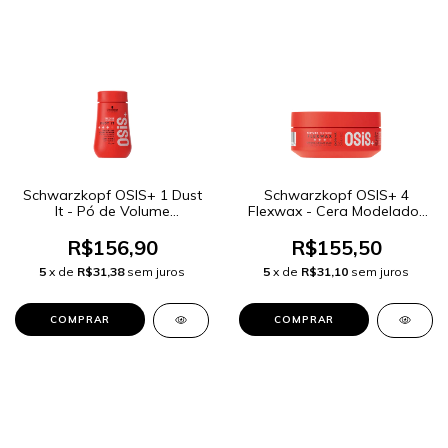
Schwarzkopf OSIS+ 1 Dust
Schwarzkopf OSIS+ 4
It - Pó de Volume
Flexwax - Cera Modelador
Matificante 10g
85ml
R$156,90
R$155,50
5
x de
R$31,38
sem juros
5
x de
R$31,10
sem juros