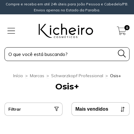
Compre e receba em até 24h úteis para João Pessoa e Cabedelo/PB.
Envios apenas no Estado da Paraíba.
0
Início
>
Marcas
>
Schwarzkopf Professional
>
Osis+
Osis+
Filtrar