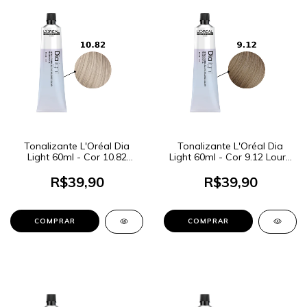
Tonalizante L'Oréal Dia
Tonalizante L'Oréal Dia
Light 60ml - Cor 10.82
Light 60ml - Cor 9.12 Louro
Louro Claríssimo Moca
Muito Claro Cendré Irisado
irisado
R$39,90
R$39,90