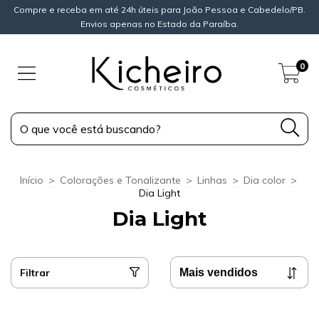
Compre e receba em até 24h úteis para João Pessoa e Cabedelo/PB.
Envios apenas no Estado da Paraíba.
0
Início
>
Colorações e Tonalizante
>
Linhas
>
Dia color
>
Dia Light
Dia Light
Filtrar