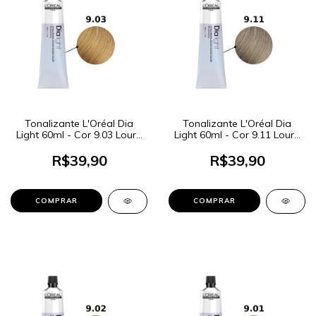
Tonalizante L'Oréal Dia
Tonalizante L'Oréal Dia
Light 60ml - Cor 9.03 Louro
Light 60ml - Cor 9.11 Louro
Muito Claro Dourado
Muito Claro Cendré
Profundo
R$39,90
R$39,90