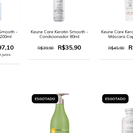
 Smooth -
Keune Care Keratin Smooth -
Keune Care Ker
 200ml
Condicionador 80ml
Máscara Cap
97,10
R$35,90
R
R$39,90
R$45,90
 juros
ESGOTADO
ESGOTADO