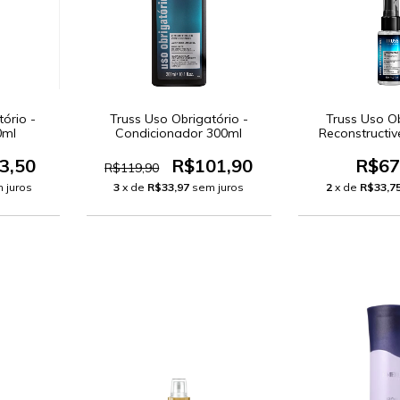
ório -
Truss Uso Obrigatório -
Truss Uso O
0ml
Condicionador 300ml
Reconstructive
Capilar
3,50
R$101,90
R$67
R$119,90
 juros
3
x de
R$33,97
sem juros
2
x de
R$33,7