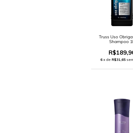
Truss Uso Obrigat
Shampoo 1
R$189,9
6
x de
R$31,65
sem