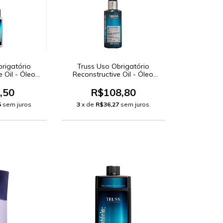
brigatório
Truss Uso Obrigatório
 Oil - Óleo
Reconstructive Oil - Óleo
 30ml
Capilar 60ml
,50
R$108,80
5
sem juros
3
x de
R$36,27
sem juros