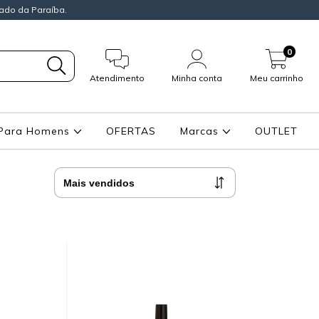
ado da Paraíba.
0
Atendimento
Minha conta
Meu carrinho
Para Homens
OFERTAS
Marcas
OUTLET