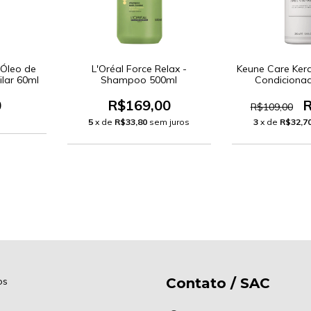
 Óleo de
L'Oréal Force Relax -
Keune Care Ker
ilar 60ml
Shampoo 500ml
Condiciona
0
R$169,00
R
R$109,00
5
x de
R$33,80
sem juros
3
x de
R$32,7
os
Contato / SAC