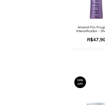
Amend Pós Progr
Intensificador - 
250ml
R$47,9
10
%
OFF