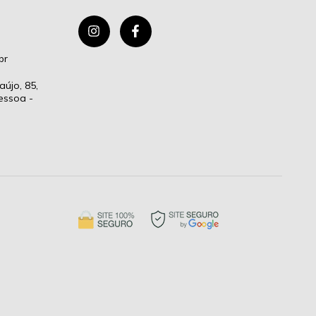
br
aújo, 85,
essoa -