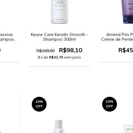
essiva
Keune Care Keratin Smooth -
Amend Pós P
Shampoo
Shampoo 300ml
Creme de Pente
- Leave-
0
R$98,10
R$45
R$109,00
3
x de
R$32,70
sem juros
10
%
10
%
OFF
OFF