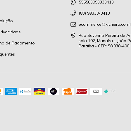
555583993333413
(83) 99333-3413
olução
ecommerce@kicheiro.com.
Privacidade
Rua Severino Pereira de Ar
sala 102, Manaíra - João P
rma de Pagamento
Paraíba - CEP: 58.038-400
quentes