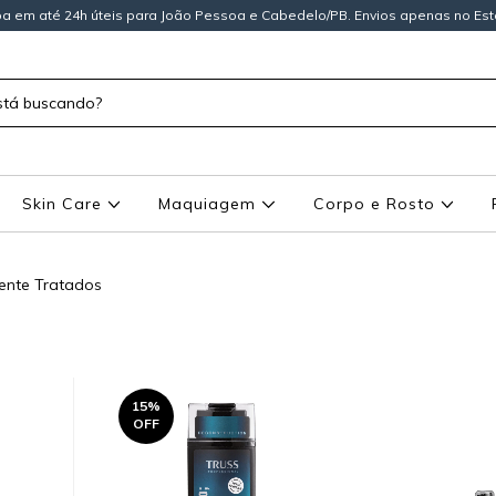
a em até 24h úteis para João Pessoa e Cabedelo/PB. Envios apenas no Est
Skin Care
Maquiagem
Corpo e Rosto
nte Tratados
15
%
OFF