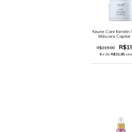
Keune Care Keratin
Máscara Capilar
R$1
R$219,00
6
x de
R$32,85
sem