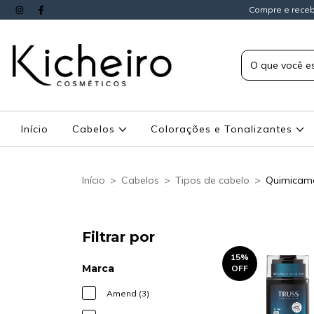
Compre e receb
Início
Cabelos
Colorações e Tonalizantes
Início
>
Cabelos
>
Tipos de cabelo
>
Quimicame
Filtrar por
15
%
Marca
OFF
Amend (3)