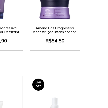
rogressiva
Amend Pós Progressiva
ar Defrizante
Reconstrução Intensificadora
in 180g
- Máscara Capilar 300g
,90
R$54,50
10
%
OFF