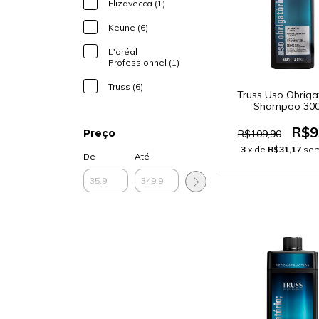
Elizavecca (1)
Keune (6)
L'oréal
Professionnel (1)
Truss (6)
Truss Uso Obrigat
Shampoo 30
R$9
Preço
R$109,90
3
x de
R$31,17
sem
De
Até