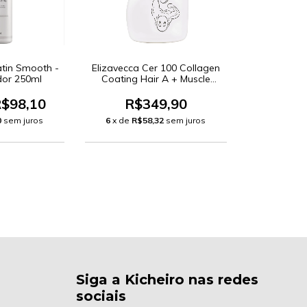
atin Smooth -
Elizavecca Cer 100 Collagen
dor 250ml
Coating Hair A + Muscle
Treatment Rinse -
Condicionador 500ml
$98,10
R$349,90
0
sem juros
6
x de
R$58,32
sem juros
Siga a Kicheiro nas redes
sociais