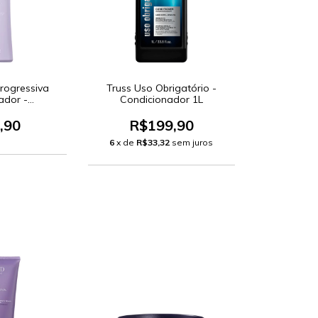
rogressiva
Truss Uso Obrigatório -
cador -
Condicionador 1L
dor 250ml
,90
R$199,90
6
x de
R$33,32
sem juros