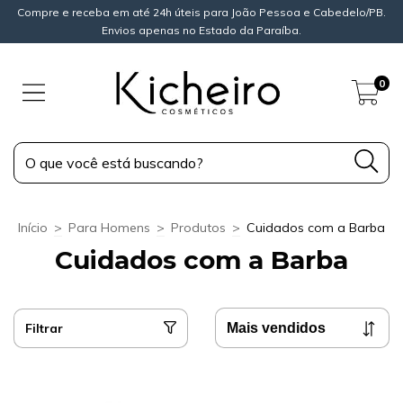
Compre e receba em até 24h úteis para João Pessoa e Cabedelo/PB.
Envios apenas no Estado da Paraíba.
0
Início
>
Para Homens
>
Produtos
>
Cuidados com a Barba
Cuidados com a Barba
Filtrar