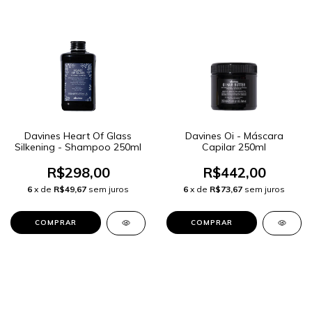
Davines Heart Of Glass
Davines Oi - Máscara
Silkening - Shampoo 250ml
Capilar 250ml
R$298,00
R$442,00
6
x de
R$49,67
sem juros
6
x de
R$73,67
sem juros