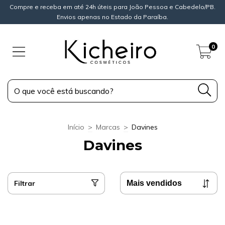
Compre e receba em até 24h úteis para João Pessoa e Cabedelo/PB.
Envios apenas no Estado da Paraíba.
0
Início
>
Marcas
>
Davines
Davines
Filtrar