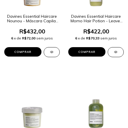
Davines Essential Haircare
Davines Essential Haircare
Nounou - Máscara Capilar
Momo Hair Potion - Leave-
250ml
in 150ml
R$432,00
R$422,00
6
x de
R$72,00
sem juros
6
x de
R$70,33
sem juros