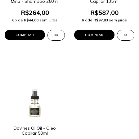
Minu - Shampoo 250ml
Capilar 135ml
R$264,00
R$587,00
6
x de
R$44,00
sem juros
6
x de
R$97,83
sem juros
Davines Oi Oil - Óleo
Capilar 50ml