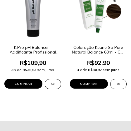
K.Pro pH Balancer -
Coloração Keune So Pure
Acidificante Profissional
Natural Balance 60ml - Cor
230g
6 Louro Escuro
R$109,90
R$92,90
3
x de
R$36,63
sem juros
3
x de
R$30,97
sem juros