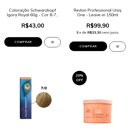
Coloração Schwarzkopf
Revlon Professional Uniq
Igora Royal 60g - Cor 8-77
One - Leave-in 150ml
Louro Claro Cobre Extra
R$43,00
R$99,90
3
x de
R$33,30
sem juros
20
%
OFF