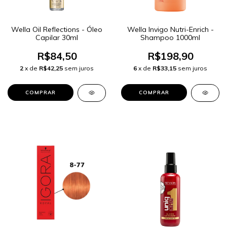
Wella Oil Reflections - Óleo
Wella Invigo Nutri-Enrich -
Capilar 30ml
Shampoo 1000ml
R$84,50
R$198,90
2
x de
R$42,25
sem juros
6
x de
R$33,15
sem juros