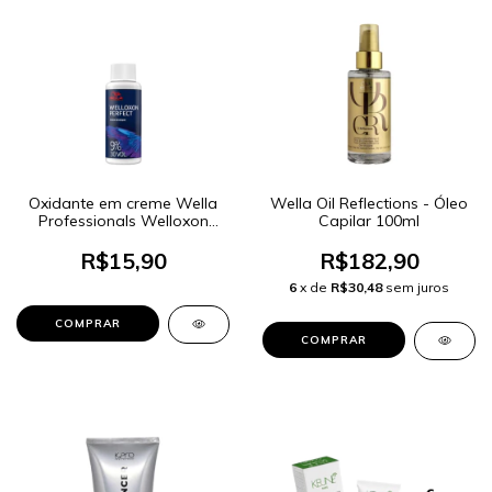
Oxidante em creme Wella
Wella Oil Reflections - Óleo
Professionals Welloxon
Capilar 100ml
Perfect 9% 30 Volumes
60ml
R$15,90
R$182,90
6
x de
R$30,48
sem juros