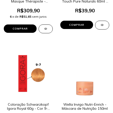
Masque Thérapiste -
Touch Pure Naturals 60ml -
Máscara Capilar 200g
Cor 6/0 Louro Escuro
R$309,90
R$39,90
6
x de
R$51,65
sem juros
Coloração Schwarzkopf
Wella Invigo Nutri-Enrich -
Igora Royal 60g - Cor 9-7
Máscara de Nutrição 150ml
Louro Extra Claro Cobre