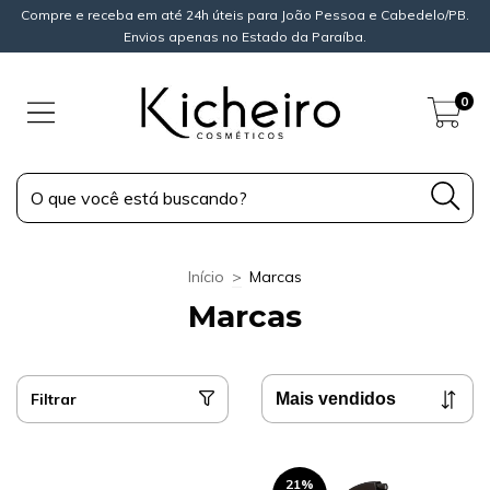
Compre e receba em até 24h úteis para João Pessoa e Cabedelo/PB.
Envios apenas no Estado da Paraíba.
0
Início
>
Marcas
Marcas
Filtrar
21
%