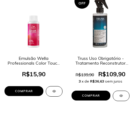
OFF
Emulsão Wella
Truss Uso Obrigatório -
Professionals Color Touch
Tratamento Reconstrutor
4% 13 Volumes 120ml
260ml
R$15,90
R$109,90
R$139,90
3
x de
R$36,63
sem juros