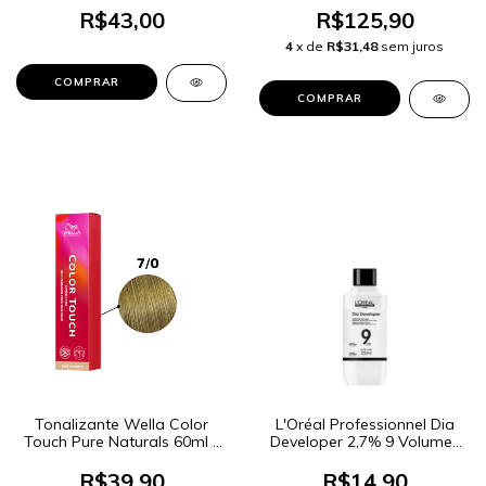
R$43,00
R$125,90
4
x de
R$31,48
sem juros
Tonalizante Wella Color
L'Oréal Professionnel Dia
Touch Pure Naturals 60ml -
Developer 2,7% 9 Volumes
Cor 7/0 Louro Médio
90ml
R$39,90
R$14,90