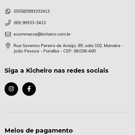
555583993333413
(83) 99333-3413
ecommerce@kicheiro.com.br
Rua Severino Pereira de Araújo, 85, sala 102, Manaíra -
João Pessoa - Paraíba - CEP: 58.038-400
Siga a Kicheiro nas redes sociais
Meios de pagamento