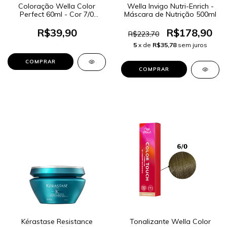
Coloração Wella Color
Wella Invigo Nutri-Enrich -
Perfect 60ml - Cor 7/0
Máscara de Nutrição 500ml
Louro Médio
R$39,90
R$178,90
R$223,70
5
x de
R$35,78
sem juros
Kérastase Resistance
Tonalizante Wella Color