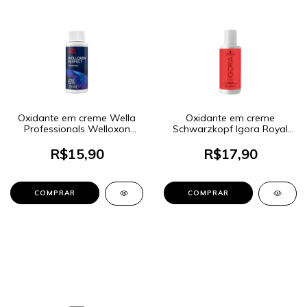
Oxidante em creme Wella
Oxidante em creme
Professionals Welloxon
Schwarzkopf Igora Royal
Perfect 6% 20 Volumes
6% 20 Volumes 60ml
60ml
R$15,90
R$17,90