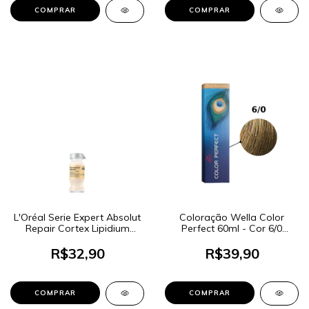
L'Oréal Serie Expert Absolut
Coloração Wella Color
Repair Cortex Lipidium
Perfect 60ml - Cor 6/0
Power Repair - Ampola
Louro Escuro
Capilar 10ml
R$32,90
R$39,90