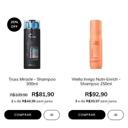
25
%
OFF
Truss Miracle - Shampoo
Wella Invigo Nutri-Enrich -
300ml
Shampoo 250ml
R$81,90
R$92,90
R$109,90
2
x de
R$40,95
sem juros
3
x de
R$30,97
sem juros