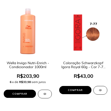
Wella Invigo Nutri-Enrich -
Coloração Schwarzkopf
Condicionador 1000ml
Igora Royal 60g - Cor 7-77
Louro Médio Cobre Extra
R$203,90
R$43,00
6
x de
R$33,98
sem juros