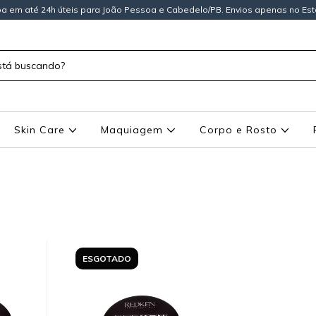
a em até 24h úteis para João Pessoa e Cabedelo/PB. Envios apenas no Est
Skin Care
Maquiagem
Corpo e Rosto
ESGOTADO