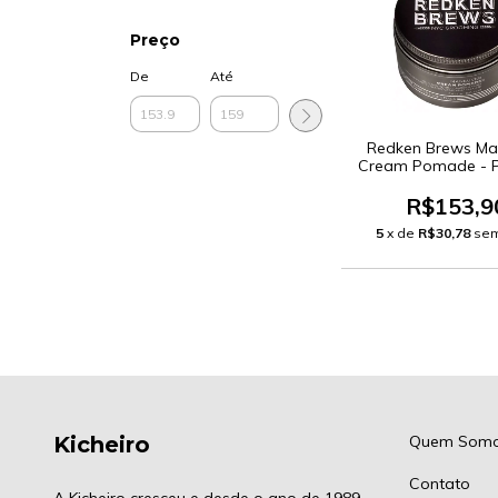
Preço
De
Até
Redken Brews Ma
Cream Pomade -
Capilar 100
R$153,9
5
x de
R$30,78
sem
Kicheiro
Quem Som
Contato