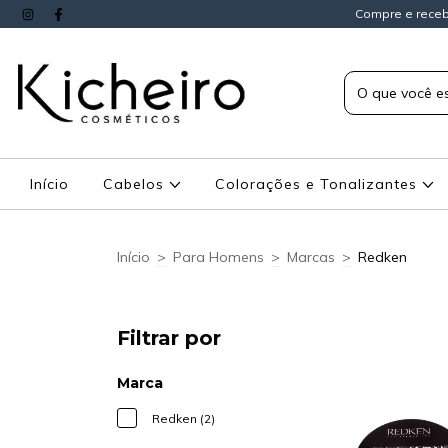
Compre e receb
Início
Cabelos
Colorações e Tonalizantes
Início
>
Para Homens
>
Marcas
>
Redken
Filtrar por
Marca
Redken (2)