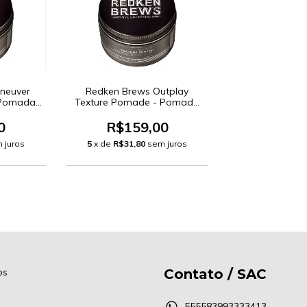
neuver
Redken Brews Outplay
 Pomada
Texture Pomade - Pomada
ml
Capilar 100ml
0
R$159,00
 juros
5
x de
R$31,80
sem juros
os
Contato / SAC
555583993333413