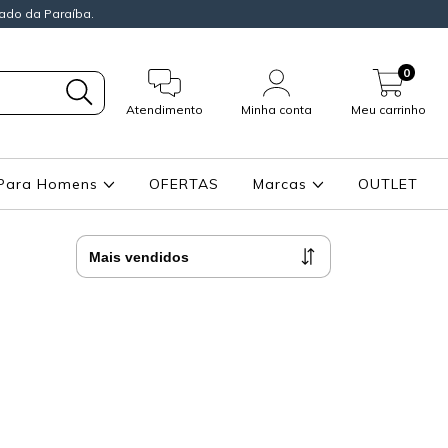
ado da Paraíba.
0
Atendimento
Minha conta
Meu carrinho
Para Homens
OFERTAS
Marcas
OUTLET