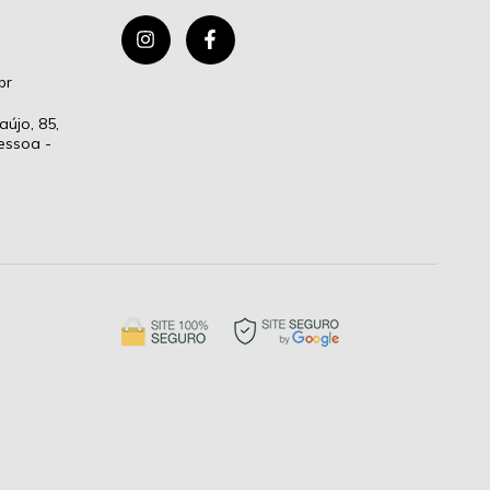
br
aújo, 85,
essoa -