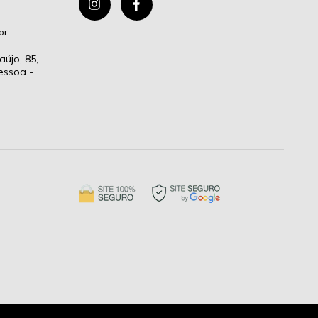
br
aújo, 85,
essoa -