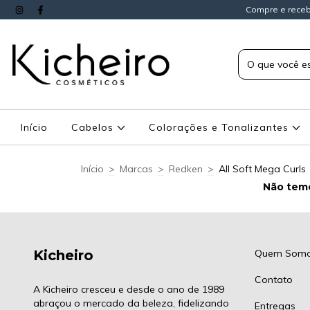
Compre e receb
Início
Cabelos
Colorações e Tonalizantes
Início
>
Marcas
>
Redken
>
All Soft Mega Curls
Não temo
Kicheiro
Quem Som
Contato
A Kicheiro cresceu e desde o ano de 1989
abraçou o mercado da beleza, fidelizando
Entregas