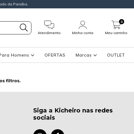
ado da Paraíba.
0
Atendimento
Minha conta
Meu carrinho
Para Homens
OFERTAS
Marcas
OUTLET
 filtros.
Siga a Kicheiro nas redes
sociais