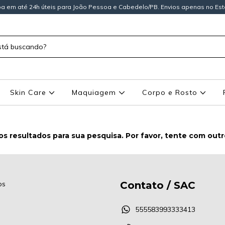
a em até 24h úteis para João Pessoa e Cabedelo/PB. Envios apenas no Est
Skin Care
Maquiagem
Corpo e Rosto
s resultados para sua pesquisa. Por favor, tente com outros
os
Contato / SAC
555583993333413