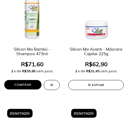
Silicon Mix Bambú -
Silicon Mix Avanti - Máscara
Shampoo 473ml
Capilar 225g
R$71,60
R$62,90
2
x de
R$35,80
sem juros
2
x de
R$31,45
sem juros
ESPIAR
ESGOTADO
ESGOTADO