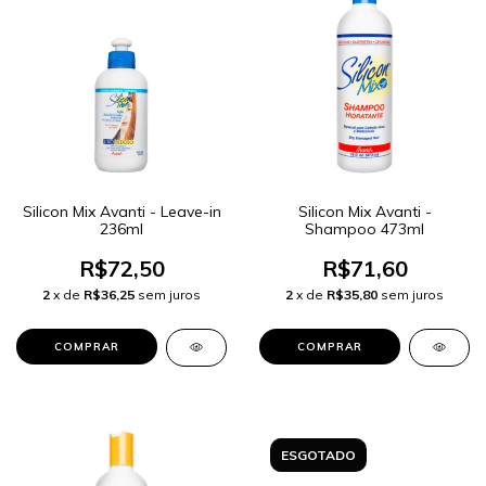
Silicon Mix Avanti - Leave-in
Silicon Mix Avanti -
236ml
Shampoo 473ml
R$72,50
R$71,60
2
x de
R$36,25
sem juros
2
x de
R$35,80
sem juros
ESGOTADO