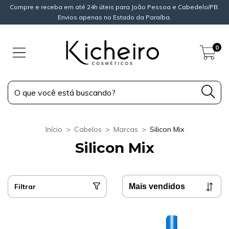
Compre e receba em até 24h úteis para João Pessoa e Cabedelo/PB.
Envios apenas no Estado da Paraíba.
0
Início
>
Cabelos
>
Marcas
>
Silicon Mix
Silicon Mix
Filtrar