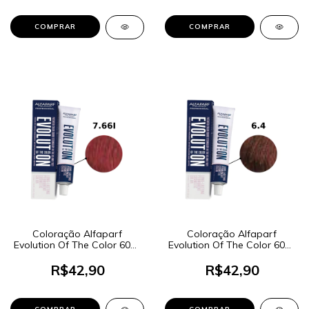
Coloração Alfaparf
Coloração Alfaparf
Evolution Of The Color 60ml
Evolution Of The Color 60ml
- Cor 7.66I Louro Médio
- Cor 6.4 Louro Escuro
Vermelho Intenso
Cobre
R$42,90
R$42,90