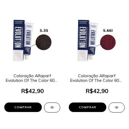
Coloração Alfaparf
Coloração Alfaparf
Evolution Of The Color 60ml
Evolution Of The Color 60ml
- Cor 5.35 Castanho Claro
- Cor 5.66I Castanho Claro
Dourado Acaju
Vermelho Intenso
R$42,90
R$42,90