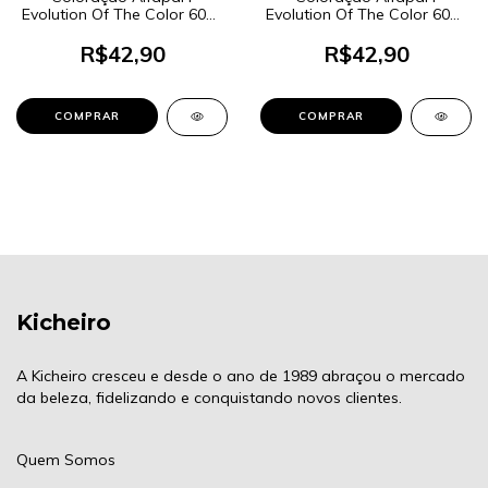
Evolution Of The Color 60ml
Evolution Of The Color 60ml
- Cor 11.11 Louro Platina
- Cor 8.4 Louro Claro Cobre
Cinza Intenso
R$42,90
R$42,90
Kicheiro
A Kicheiro cresceu e desde o ano de 1989 abraçou o mercado
da beleza, fidelizando e conquistando novos clientes.
Quem Somos