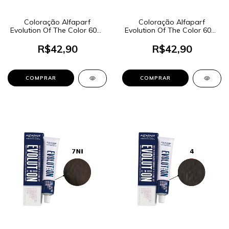
Coloração Alfaparf
Coloração Alfaparf
Evolution Of The Color 60ml
Evolution Of The Color 60ml
- Cor 6NI Loiro Escuro
- Cor 6.35 Louro Escuro
Dourado Acaju
R$42,90
R$42,90