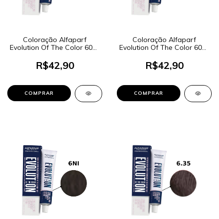
Coloração Alfaparf
Coloração Alfaparf
Evolution Of The Color 60ml
Evolution Of The Color 60ml
- Cor 6.66I Louro Escuro
- Cor 7.1 Louro Médio Cinza
Vermelho Intenso
R$42,90
R$42,90