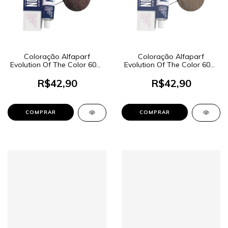
Coloração Alfaparf
Coloração Alfaparf
Evolution Of The Color 60ml
Evolution Of The Color 60ml
- Cor 7.21 Louro Médio Irisé
- Cor 7.13 Louro Médio
Cinza
Cinza Dourado
R$42,90
R$42,90