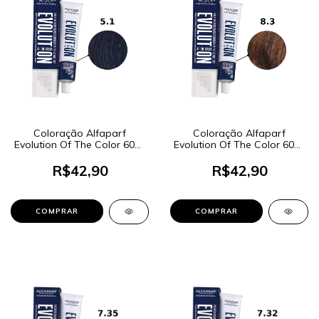
Coloração Alfaparf
Coloração Alfaparf
Evolution Of The Color 60ml
Evolution Of The Color 60ml
- Cor 5.1 Castanho Claro
- Cor 8.3 Louro Claro
Cinza
Dourado
R$42,90
R$42,90