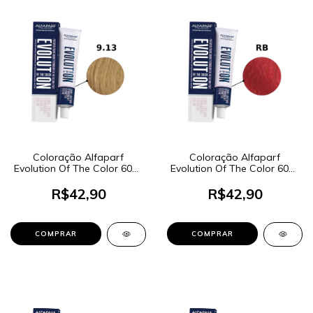
Coloração Alfaparf
Coloração Alfaparf
Evolution Of The Color 60ml
Evolution Of The Color 60ml
- Cor 9.13 Louro Claríssimo
- Cor Red Booster RB
Cinza Dourado
R$42,90
R$42,90