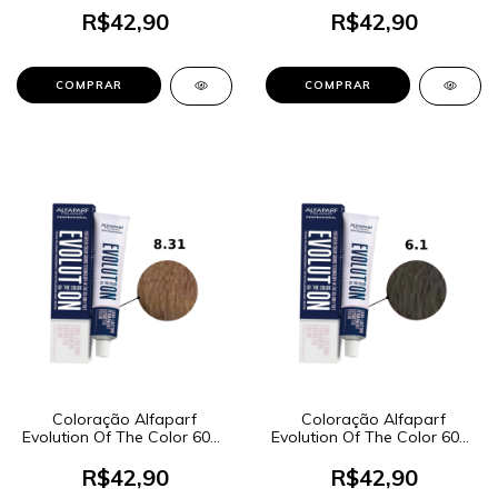
Dourado
R$42,90
R$42,90
Coloração Alfaparf
Coloração Alfaparf
Evolution Of The Color 60ml
Evolution Of The Color 60ml
- Cor 8.31 Louro Claro
- Cor 6.1 Louro Escuro
Dourado Cinza
Cinza
R$42,90
R$42,90