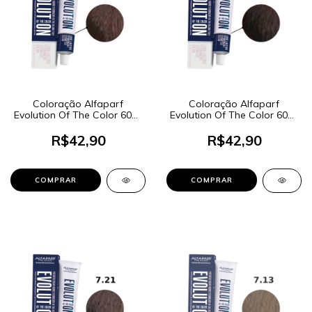
Coloração Alfaparf
Coloração Alfaparf
Evolution Of The Color 60ml
Evolution Of The Color 60ml
- Cor 7.35 Louro Médio
- Cor 7.32 Louro Médio
Dourado Acaju
Dourado Irisé
R$42,90
R$42,90