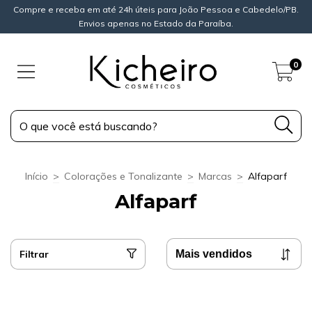
Compre e receba em até 24h úteis para João Pessoa e Cabedelo/PB.
Envios apenas no Estado da Paraíba.
0
Início
>
Colorações e Tonalizante
>
Marcas
>
Alfaparf
Alfaparf
Filtrar