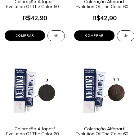
Coloração Alfaparf
Coloração Alfaparf
Evolution Of The Color 60ml
Evolution Of The Color 60ml
- Cor 7NI Loiro Médio
- Cor 4 Castanho Médio
Intenso
R$42,90
R$42,90
Coloração Alfaparf
Coloração Alfaparf
Evolution Of The Color 60ml
Evolution Of The Color 60ml
- Cor 3 Castanho Escuro
- Cor 7.3 Louro Médio