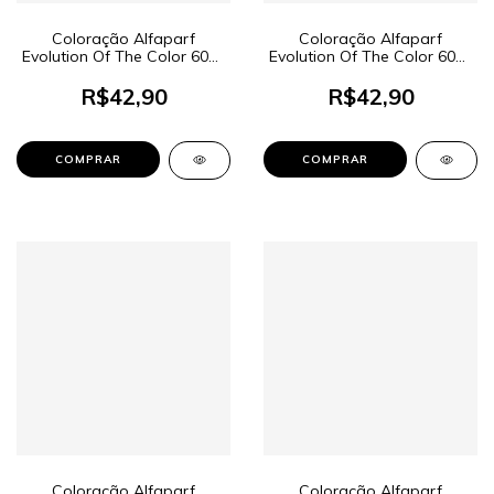
Coloração Alfaparf
Coloração Alfaparf
Evolution Of The Color 60ml
Evolution Of The Color 60ml
- Cor 7.31 Louro Médio
- Cor 11.10 Louro Platina
Dourado Cinza
Cinza
R$42,90
R$42,90
Coloração Alfaparf
Coloração Alfaparf