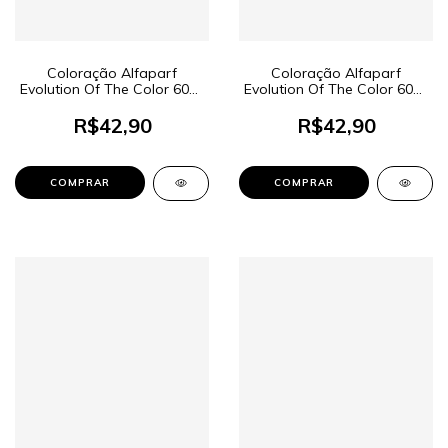
Coloração Alfaparf
Coloração Alfaparf
Evolution Of The Color 60ml
Evolution Of The Color 60ml
- Cor 7.4 Louro Médio
- Cor 11.21 Louro Platina
Cobre
Irisé Cinza
R$42,90
R$42,90