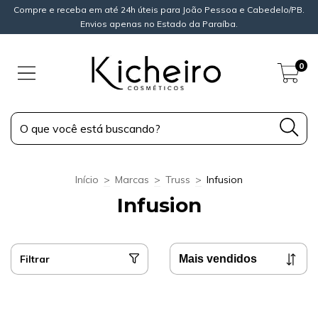
Compre e receba em até 24h úteis para João Pessoa e Cabedelo/PB.
Envios apenas no Estado da Paraíba.
0
Início
>
Marcas
>
Truss
>
Infusion
Infusion
Filtrar