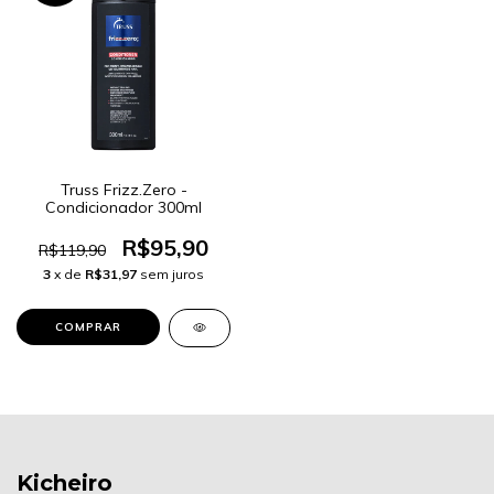
Truss Frizz.Zero -
Condicionador 300ml
R$95,90
R$119,90
3
x de
R$31,97
sem juros
Kicheiro