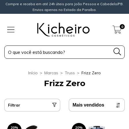
Compre e receba em até 24h úteis para João Pessoa e Cabedelo/PB.
Envios apenas no Estado da Paraíba.
0
Início
>
Marcas
>
Truss
>
Frizz Zero
Frizz Zero
Filtrar
20
%
20
%