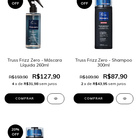
OFF
OFF
Truss Frizz Zero - Máscara
Truss Frizz.Zero - Shampoo
Líquida 260ml
300ml
R$127,90
R$87,90
R$159,90
R$109,90
4
x de
R$31,98
sem juros
2
x de
R$43,95
sem juros
20
%
OFF