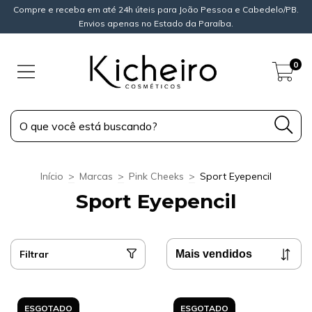
Compre e receba em até 24h úteis para João Pessoa e Cabedelo/PB.
Envios apenas no Estado da Paraíba.
0
Início
>
Marcas
>
Pink Cheeks
>
Sport Eyepencil
Sport Eyepencil
Filtrar
ESGOTADO
ESGOTADO