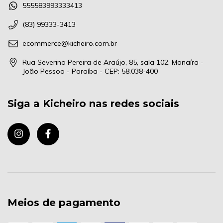
555583993333413
(83) 99333-3413
ecommerce@kicheiro.com.br
Rua Severino Pereira de Araújo, 85, sala 102, Manaíra -
João Pessoa - Paraíba - CEP: 58.038-400
Siga a Kicheiro nas redes sociais
Meios de pagamento