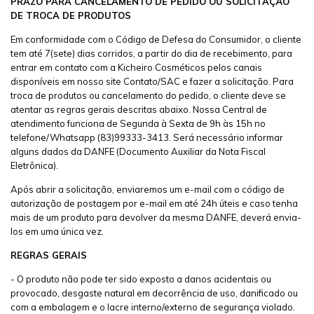
PRAZO PARA CANCELAMENTO DE PEDIDO OU SOLICITAÇÃO
DE TROCA DE PRODUTOS
Em conformidade com o Código de Defesa do Consumidor, o cliente
tem até 7(sete) dias corridos, a partir do dia de recebimento, para
entrar em contato com a Kicheiro Cosméticos pelos canais
disponíveis em nosso site Contato/SAC e fazer a solicitação. Para
troca de produtos ou cancelamento do pedido, o cliente deve se
atentar as regras gerais descritas abaixo. Nossa Central de
atendimento funciona de Segunda à Sexta de 9h às 15h no
telefone/Whatsapp (83)99333-3413. Será necessário informar
alguns dados da DANFE (Documento Auxiliar da Nota Fiscal
Eletrônica).
Após abrir a solicitação, enviaremos um e-mail com o código de
autorização de postagem por e-mail em até 24h úteis e caso tenha
mais de um produto para devolver da mesma DANFE, deverá envia-
los em uma única vez.
REGRAS GERAIS
- O produto não pode ter sido exposto a danos acidentais ou
provocado, desgaste natural em decorrência de uso, danificado ou
com a embalagem e o lacre interno/externo de segurança violado.