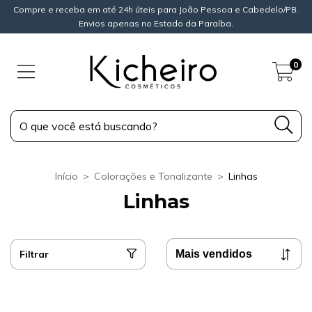
Compre e receba em até 24h úteis para João Pessoa e Cabedelo/PB.
Envios apenas no Estado da Paraíba.
0
Início
>
Colorações e Tonalizante
>
Linhas
Linhas
Filtrar