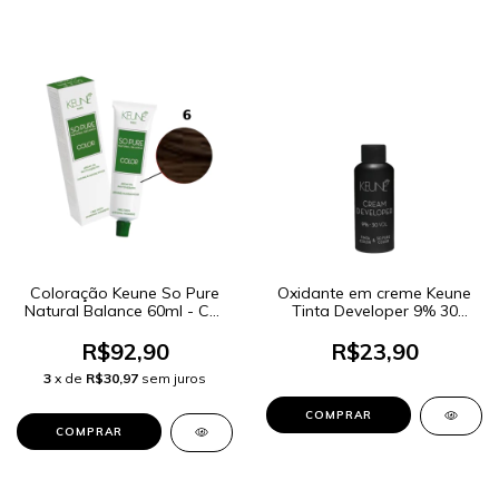
Coloração Keune So Pure
Oxidante em creme Keune
Natural Balance 60ml - Cor
Tinta Developer 9% 30
6 Louro Escuro
Volumes 60ml
R$92,90
R$23,90
3
x de
R$30,97
sem juros