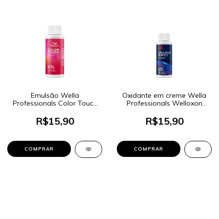
Emulsão Wella
Oxidante em creme Wella
Professionals Color Touch
Professionals Welloxon
4% 13 Volumes 120ml
Perfect 6% 20 Volumes
60ml
R$15,90
R$15,90