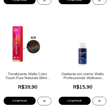
Tonalizante Wella Color
Oxidante em creme Wella
Touch Pure Naturals 60ml -
Professionals Welloxon
Cor 4/0 Castanho Médio
Perfect 9% 30 Volumes
60ml
R$39,90
R$15,90