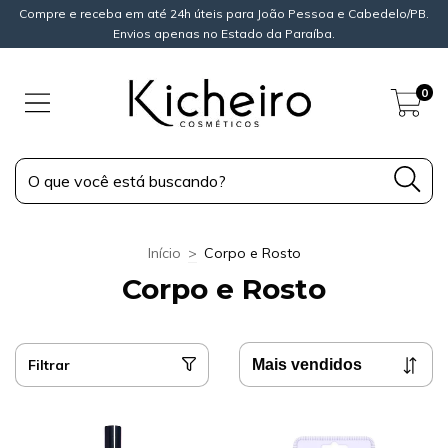
Compre e receba em até 24h úteis para João Pessoa e Cabedelo/PB.
Envios apenas no Estado da Paraíba.
0
Início
>
Corpo e Rosto
Corpo e Rosto
Filtrar