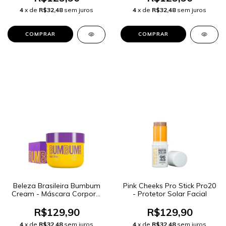
4
x de
R$32,48
sem juros
4
x de
R$32,48
sem juros
Beleza Brasileira Bumbum
Pink Cheeks Pro Stick Pro20
Cream - Máscara Corporal
- Protetor Solar Facial
200g
R$129,90
R$129,90
4
x de
R$32,48
sem juros
4
x de
R$32,48
sem juros