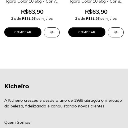
Igora Color 10 60g - Cor 7-
Igora Color 10 60g - Cor 8-
00 Louro Médio Natural
4 Louro Claro Bege
Extra
R$63,90
R$63,90
2
x de
R$31,95
sem juros
2
x de
R$31,95
sem juros
Kicheiro
A Kicheiro cresceu e desde o ano de 1989 abraçou o mercado
da beleza, fidelizando e conquistando novos clientes.
Quem Somos