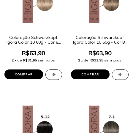
Coloração Schwarzkopf
Coloração Schwarzkopf
Igora Color 10 60g - Cor 8-
Igora Color 10 60g - Cor 8-
0 Louro Claro Natural
00 Louro Claro Natural
Extra
R$63,90
R$63,90
2
x de
R$31,95
sem juros
2
x de
R$31,95
sem juros