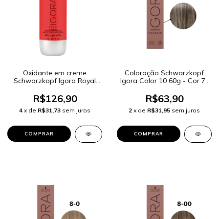
Oxidante em creme
Coloração Schwarzkopf
Schwarzkopf Igora Royal
Igora Color 10 60g - Cor 7-
6% 20 Volumes 1000ml
12 Louro Médio Cinza Fumê
R$126,90
R$63,90
4
x de
R$31,73
sem juros
2
x de
R$31,95
sem juros