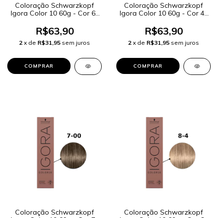
Coloração Schwarzkopf
Coloração Schwarzkopf
Igora Color 10 60g - Cor 6-
Igora Color 10 60g - Cor 4-
65 Louro Escuro Chocolate
00 Castanho Médio Natural
Dourado
Extra
R$63,90
R$63,90
2
x de
R$31,95
sem juros
2
x de
R$31,95
sem juros
Coloração Schwarzkopf
Coloração Schwarzkopf