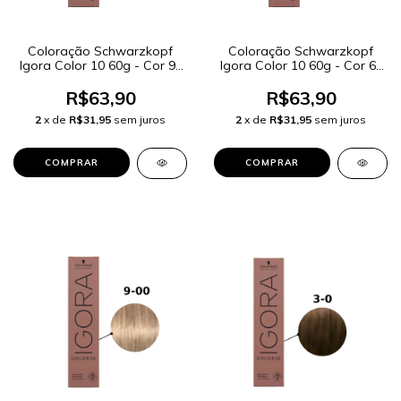
Coloração Schwarzkopf
Coloração Schwarzkopf
Igora Color 10 60g - Cor 9-
Igora Color 10 60g - Cor 6-
12 Louro Extra Claro Cinza
00 Louro Escuro Natural
Fumê
Extra
R$63,90
R$63,90
2
x de
R$31,95
sem juros
2
x de
R$31,95
sem juros