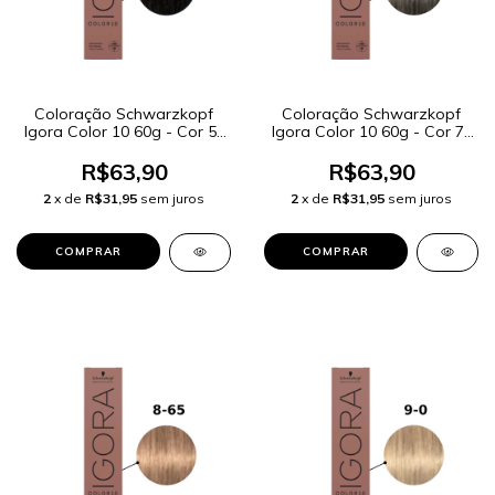
Coloração Schwarzkopf
Coloração Schwarzkopf
Igora Color 10 60g - Cor 5-
Igora Color 10 60g - Cor 7-
12 Castanho Claro Cinza
1 Louro Médio Cendré
Fumê
R$63,90
R$63,90
2
x de
R$31,95
sem juros
2
x de
R$31,95
sem juros