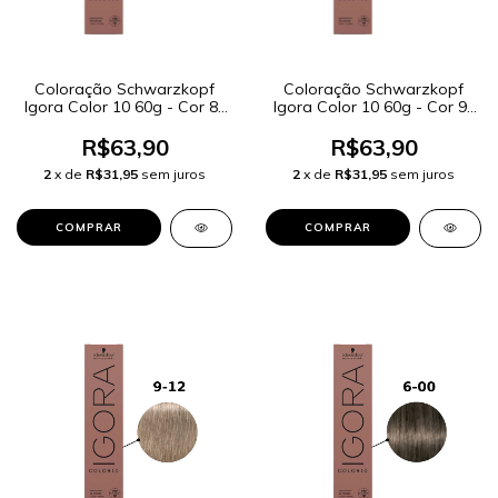
Coloração Schwarzkopf
Coloração Schwarzkopf
Igora Color 10 60g - Cor 8-
Igora Color 10 60g - Cor 9-
65 Louro Claro Chocolate
0 Louro Extra Claro
Dourado
R$63,90
R$63,90
2
x de
R$31,95
sem juros
2
x de
R$31,95
sem juros