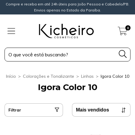
Compre e receba em até 24h úteis para João Pessoa e Cabedelo/PB.
Envios apenas no Estado da Paraíba.
0
Início
>
Colorações e Tonalizante
>
Linhas
>
Igora Color 10
Igora Color 10
Filtrar