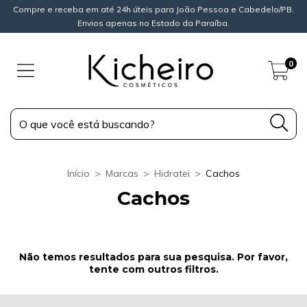
Compre e receba em até 24h úteis para João Pessoa e Cabedelo/PB.
Envios apenas no Estado da Paraíba.
0
Início
>
Marcas
>
Hidratei
>
Cachos
Cachos
Não temos resultados para sua pesquisa. Por favor,
tente com outros filtros.