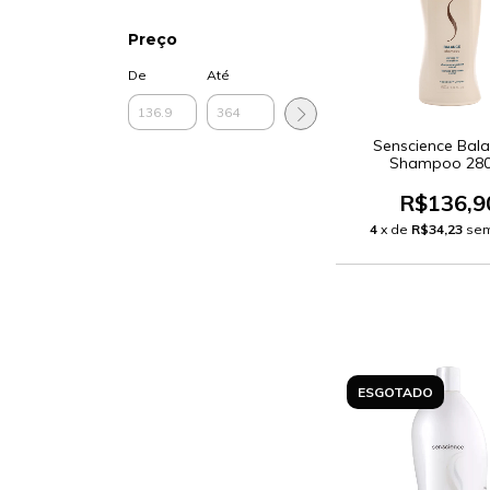
Preço
De
Até
Senscience Bala
Shampoo 28
R$136,9
4
x de
R$34,23
sem
ESGOTADO