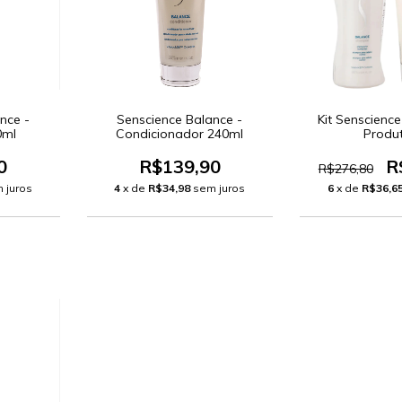
nce -
Senscience Balance -
Kit Senscience
0ml
Condicionador 240ml
Produ
0
R$139,90
R
R$276,80
 juros
4
x de
R$34,98
sem juros
6
x de
R$36,6