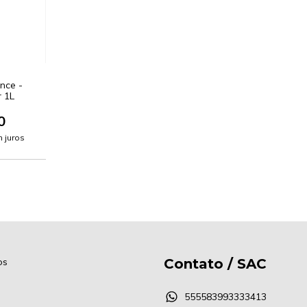
nce -
 1L
0
 juros
os
Contato / SAC
555583993333413