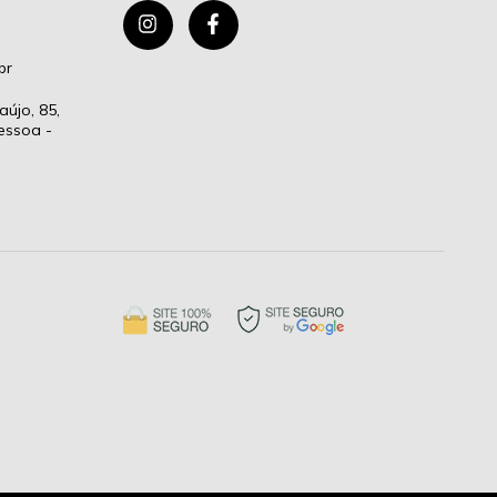
br
aújo, 85,
essoa -