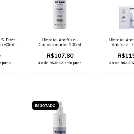
.S. Frizz -
Hidratei Antifrizz -
Hidratei Anti
so 60ml
Condicionador 200ml
Antifrizz -
0
R$107,80
R$11
 juros
3
x de
R$35,93
sem juros
3
x de
R$39,9
ESGOTADO