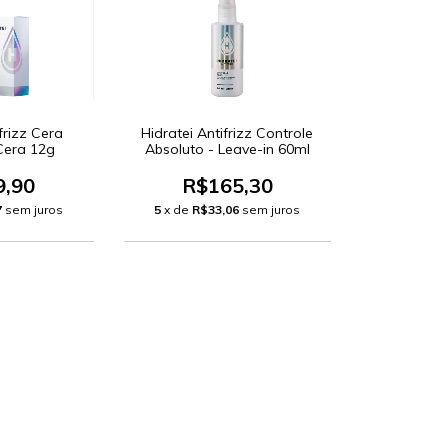
frizz Cera
Hidratei Antifrizz Controle
 Cera 12g
Absoluto - Leave-in 60ml
9,90
R$165,30
7
sem juros
5
x de
R$33,06
sem juros