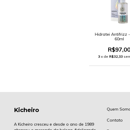
Hidratei Antifrizz
60ml
R$97,0
3
x de
R$32,33
sem
Kicheiro
Quem Som
Contato
A Kicheiro cresceu e desde o ano de 1989
abraçou o mercado da beleza, fidelizando