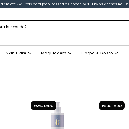
a em até 24h úteis para João Pessoa e Cabedelo/PB. Envios apenas no Est
Skin Care
Maquiagem
Corpo e Rosto
ESGOTADO
ESGOTADO