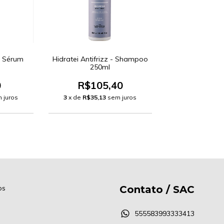
 - Sérum
Hidratei Antifrizz - Shampoo
250ml
0
R$105,40
 juros
3
x de
R$35,13
sem juros
os
Contato / SAC
555583993333413