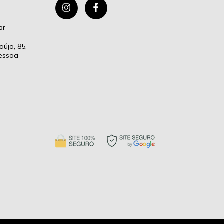
br
aújo, 85,
essoa -