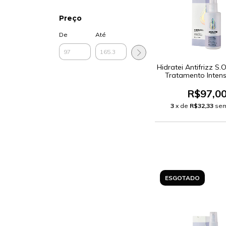
Preço
De
Até
Hidratei Antifrizz S.O
Tratamento Inten
R$97,0
3
x de
R$32,33
sem
ESGOTADO