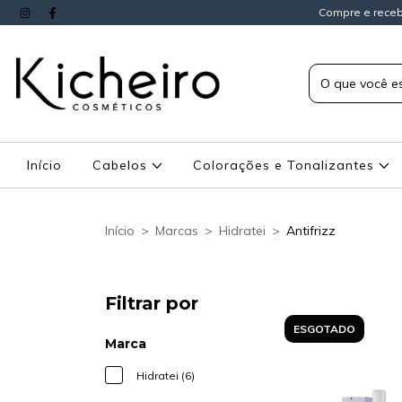
Compre e receb
Início
Cabelos
Colorações e Tonalizantes
Início
>
Marcas
>
Hidratei
>
Antifrizz
Filtrar por
ESGOTADO
Marca
Hidratei (6)