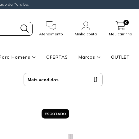
ado da Paraíba.
0
Atendimento
Minha conta
Meu carrinho
Para Homens
OFERTAS
Marcas
OUTLET
ESGOTADO