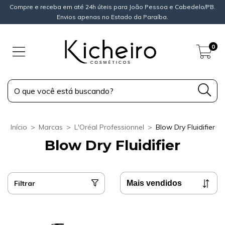
Compre e receba em até 24h úteis para João Pessoa e Cabedelo/PB.
Envios apenas no Estado da Paraíba.
0
Início
>
Marcas
>
L'Oréal Professionnel
>
Blow Dry Fluidifier
Blow Dry Fluidifier
Filtrar