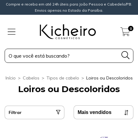
Compre e receba em até 24h úteis para João Pessoa e Cabedelo/PB.
Envios apenas no Estado da Paraíba.
0
Início
>
Cabelos
>
Tipos de cabelo
>
Loiros ou Descoloridos
Loiros ou Descoloridos
Filtrar