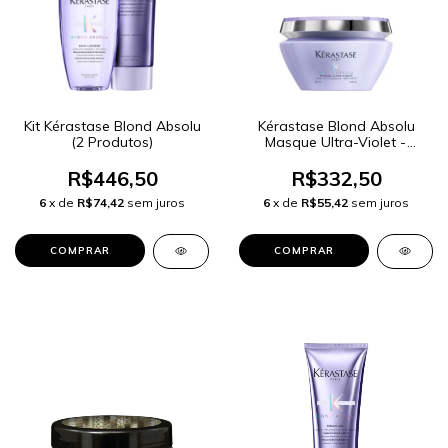
Kit Kérastase Blond Absolu
Kérastase Blond Absolu
(2 Produtos)
Masque Ultra-Violet -
Máscara Desamareladora
200ml
R$446,50
R$332,50
6
x de
R$74,42
sem juros
6
x de
R$55,42
sem juros