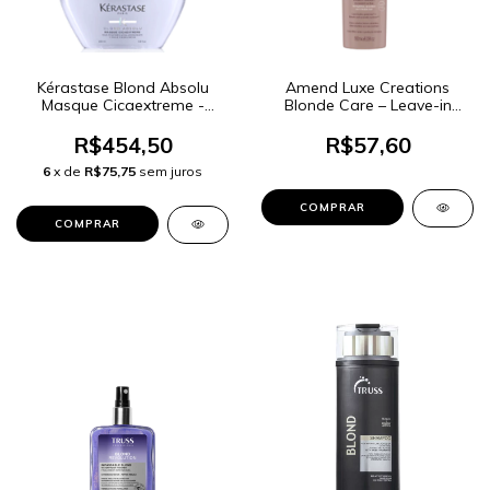
Kérastase Blond Absolu
Amend Luxe Creations
Masque Cicaextreme -
Blonde Care – Leave-in
Máscara de Reconstrução
180ml
Intensa 200ml
R$454,50
R$57,60
6
x de
R$75,75
sem juros