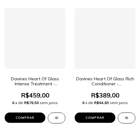
Davines Heart Of Glass
Davines Heart Of Glass Rich
Intense Treatment -
Conditioner -
Máscara Capilar 150ml
Condicionador 250ml
R$459,00
R$389,00
6
x de
R$76,50
sem juros
6
x de
R$64,83
sem juros