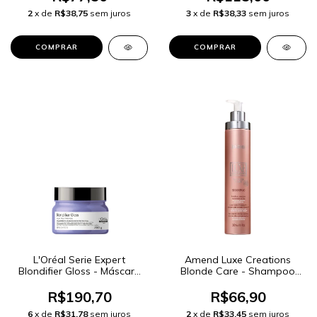
2
x de
R$38,75
sem juros
3
x de
R$38,33
sem juros
L'Oréal Serie Expert
Amend Luxe Creations
Blondifier Gloss - Máscara
Blonde Care - Shampoo
Capilar 250g
250ml
R$190,70
R$66,90
6
x de
R$31,78
sem juros
2
x de
R$33,45
sem juros