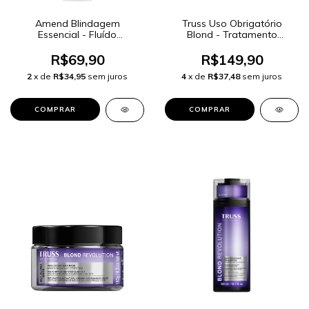
Amend Blindagem
Truss Uso Obrigatório
Essencial - Fluído
Blond - Tratamento
Antiumidade 180ml
Reconstrutor 260ml
R$69,90
R$149,90
2
x de
R$34,95
sem juros
4
x de
R$37,48
sem juros