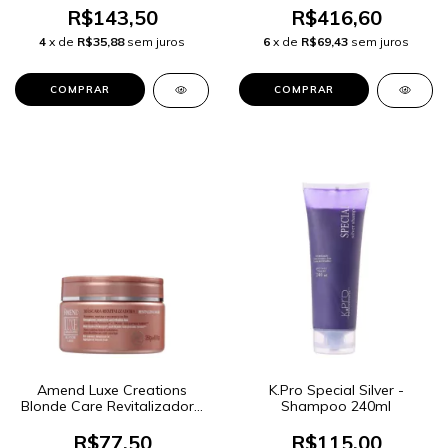
R$143,50
R$416,60
4
x de
R$35,88
sem juros
6
x de
R$69,43
sem juros
Amend Luxe Creations
K.Pro Special Silver -
Blonde Care Revitalizadora
Shampoo 240ml
- Máscara Capilar 250g
R$77,50
R$115,00