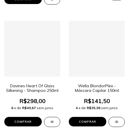
Davines Heart Of Glass
Wella BlondorPlex -
Silkening - Shampoo 250ml
Máscara Capilar 150ml
R$298,00
R$141,50
6
x de
R$49,67
sem juros
4
x de
R$35,38
sem juros