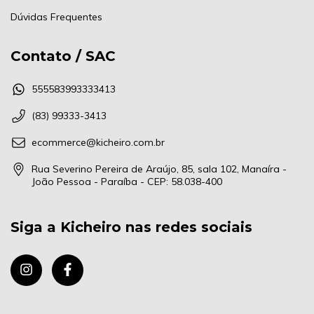
Dúvidas Frequentes
Contato / SAC
555583993333413
(83) 99333-3413
ecommerce@kicheiro.com.br
Rua Severino Pereira de Araújo, 85, sala 102, Manaíra -
João Pessoa - Paraíba - CEP: 58.038-400
Siga a Kicheiro nas redes sociais