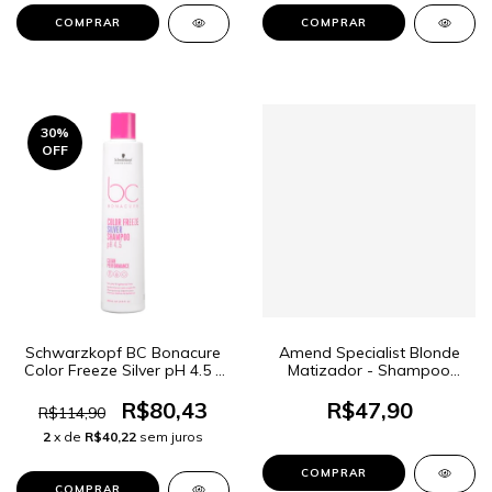
30
%
OFF
Schwarzkopf BC Bonacure
Amend Specialist Blonde
Color Freeze Silver pH 4.5 -
Matizador - Shampoo
Shampoo Desamarelador
250ml
250ml
R$80,43
R$47,90
R$114,90
2
x de
R$40,22
sem juros