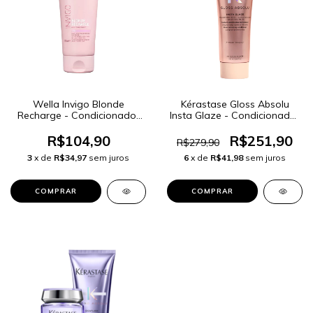
Wella Invigo Blonde
Kérastase Gloss Absolu
Recharge - Condicionador
Insta Glaze - Condicionador
Desamarelador 200ml
250ml
R$104,90
R$251,90
R$279,90
3
x de
R$34,97
sem juros
6
x de
R$41,98
sem juros