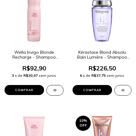
Wella Invigo Blonde
Kérastase Blond Absolu
Recharge - Shampoo
Bain Lumière - Shampoo
Desamarelador 250ml
250ml
R$92,90
R$226,50
3
x de
R$30,97
sem juros
6
x de
R$37,75
sem juros
10
%
OFF