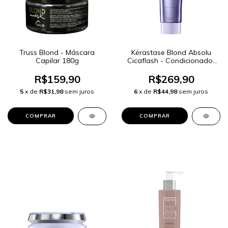
Truss Blond - Máscara
Kérastase Blond Absolu
Capilar 180g
Cicaflash - Condicionador
250ml
R$159,90
R$269,90
5
x de
R$31,98
sem juros
6
x de
R$44,98
sem juros