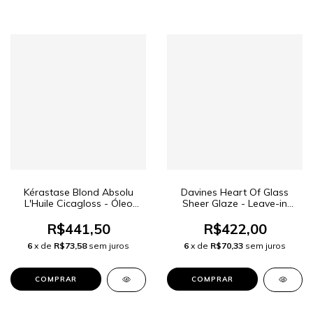
Kérastase Blond Absolu
Davines Heart Of Glass
L'Huile Cicagloss - Óleo
Sheer Glaze - Leave-in
Capilar 75ml
150ml
R$441,50
R$422,00
6
x de
R$73,58
sem juros
6
x de
R$70,33
sem juros