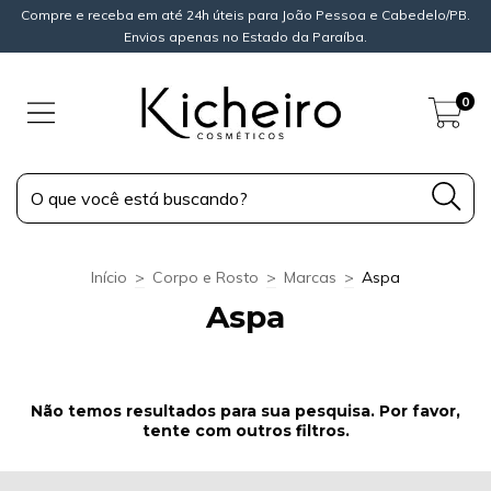
Compre e receba em até 24h úteis para João Pessoa e Cabedelo/PB.
Envios apenas no Estado da Paraíba.
0
Início
>
Corpo e Rosto
>
Marcas
>
Aspa
Aspa
Não temos resultados para sua pesquisa. Por favor,
tente com outros filtros.