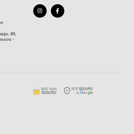
br
aújo, 85,
essoa -