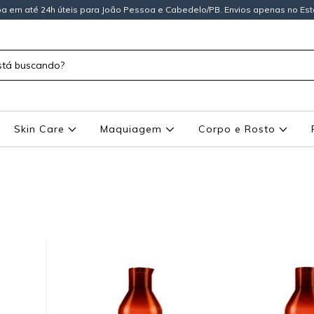
a em até 24h úteis para João Pessoa e Cabedelo/PB. Envios apenas no Est
Skin Care
Maquiagem
Corpo e Rosto