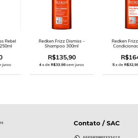
ss Rebel
Redken Frizz Dismiss -
Redken Frizz
 250ml
Shampoo 300ml
Condiciona
0
R$135,90
R$16
 juros
4
x de
R$33,98
sem juros
5
x de
R$32,9
os
Contato / SAC
555583993333413