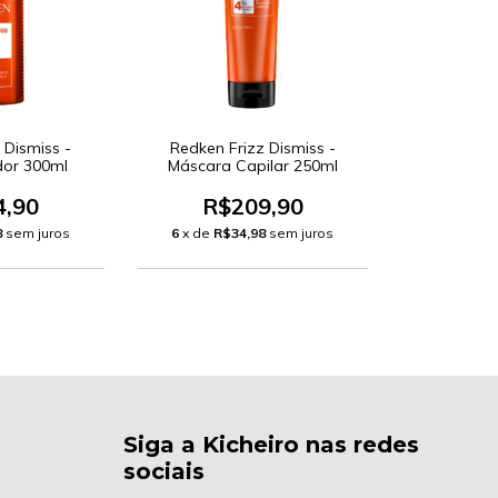
 Dismiss -
Redken Frizz Dismiss -
dor 300ml
Máscara Capilar 250ml
4,90
R$209,90
8
sem juros
6
x de
R$34,98
sem juros
Siga a Kicheiro nas redes
sociais