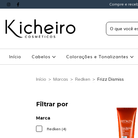
Compre e receb
Início
Cabelos
Colorações e Tonalizantes
Início
>
Marcas
>
Redken
>
Frizz Dismiss
Filtrar por
Marca
Redken (4)