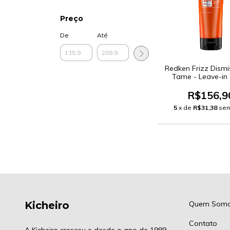
Preço
De
Até
Redken Frizz Dismi
Tame - Leave-in
R$156,9
5
x de
R$31,38
sem
Kicheiro
Quem Som
Contato