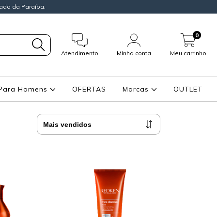
ado da Paraíba.
0
Atendimento
Minha conta
Meu carrinho
Para Homens
OFERTAS
Marcas
OUTLET