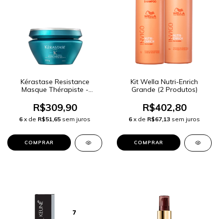
Kérastase Resistance
Kit Wella Nutri-Enrich
Masque Thérapiste -
Grande (2 Produtos)
Máscara Capilar 200g
R$309,90
R$402,80
6
x de
R$51,65
sem juros
6
x de
R$67,13
sem juros