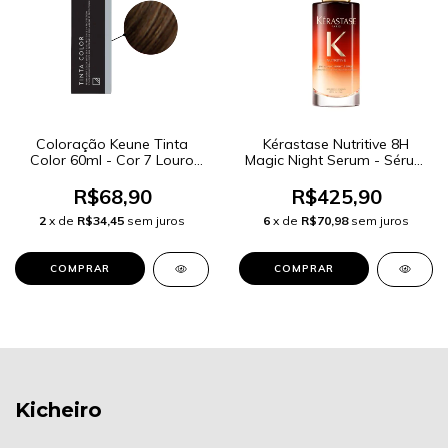
Coloração Keune Tinta
Kérastase Nutritive 8H
Color 60ml - Cor 7 Louro
Magic Night Serum - Sérum
Médio
de Tratamento Noturno
90ml
R$68,90
R$425,90
2
x de
R$34,45
sem juros
6
x de
R$70,98
sem juros
Kicheiro