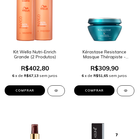
Kit Wella Nutri-Enrich
Kérastase Resistance
Grande (2 Produtos)
Masque Thérapiste -
Máscara Capilar 200g
R$402,80
R$309,90
6
x de
R$67,13
sem juros
6
x de
R$51,65
sem juros