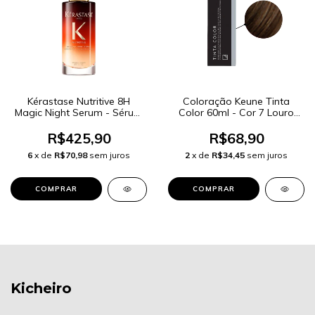
Kérastase Nutritive 8H
Coloração Keune Tinta
Magic Night Serum - Sérum
Color 60ml - Cor 7 Louro
de Tratamento Noturno
Médio
90ml
R$425,90
R$68,90
6
x de
R$70,98
sem juros
2
x de
R$34,45
sem juros
Kicheiro