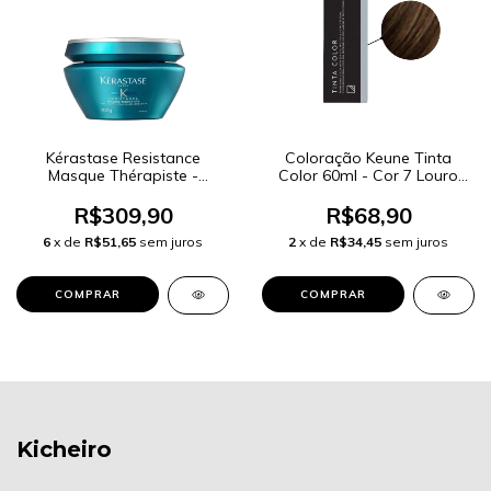
Kérastase Resistance
Coloração Keune Tinta
Masque Thérapiste -
Color 60ml - Cor 7 Louro
Máscara Capilar 200g
Médio
R$309,90
R$68,90
6
x de
R$51,65
sem juros
2
x de
R$34,45
sem juros
Kicheiro