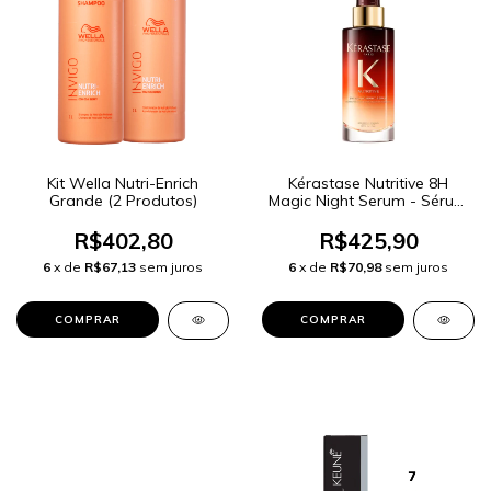
Kit Wella Nutri-Enrich
Kérastase Nutritive 8H
Grande (2 Produtos)
Magic Night Serum - Sérum
de Tratamento Noturno
90ml
R$402,80
R$425,90
6
x de
R$67,13
sem juros
6
x de
R$70,98
sem juros