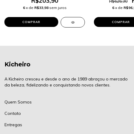
R$203,90
R$626,30
6
x de
R$33,98
sem juros
6
x de
R$96,
Kicheiro
A Kicheiro cresceu e desde o ano de 1989 abraçou o mercado
da beleza, fidelizando e conquistando novos clientes.
Quem Somos
Contato
Entregas