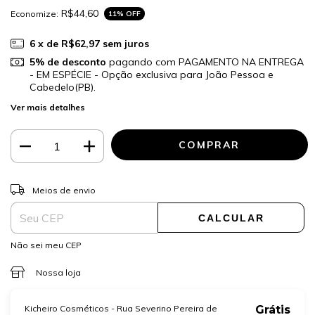
R$44,60
Economize:
11
% OFF
6
x de
R$62,97
sem juros
5% de desconto
pagando com PAGAMENTO NA ENTREGA
- EM ESPÉCIE - Opção exclusiva para João Pessoa e
Cabedelo(PB).
Ver mais detalhes
ALTERAR CEP
Entregas para o CEP:
Meios de envio
CALCULAR
Não sei meu CEP
Nossa loja
Kicheiro Cosméticos - Rua Severino Pereira de
Grátis