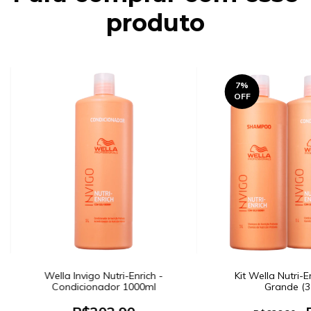
produto
7
%
OFF
Wella Invigo Nutri-Enrich -
Kit Wella Nutri-
Condicionador 1000ml
Grande (3