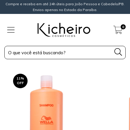
Compre e receba em até 24h úteis para João Pessoa e Cabedelo/PB.
Envios apenas no Estado da Paraíba.
0
11
%
OFF