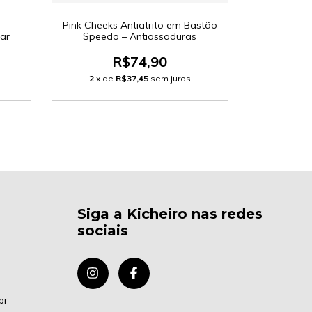
Pink Cheeks Antiatrito em Bastão
Pink Cheek
lar
Speedo – Antiassaduras
FPUVA 60 
R$74,90
2
x de
R$37,45
sem juros
3
x d
Siga a Kicheiro nas redes
sociais
br