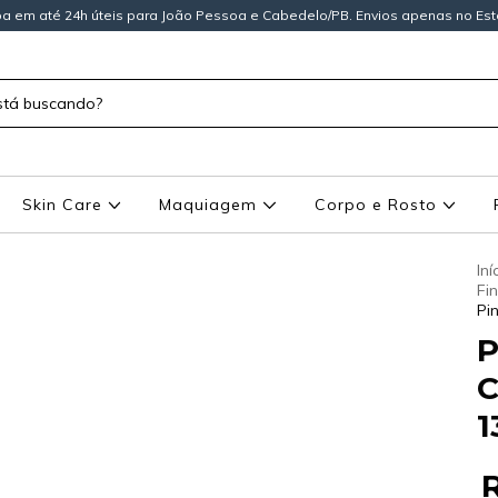
a em até 24h úteis para João Pessoa e Cabedelo/PB. Envios apenas no Est
Skin Care
Maquiagem
Corpo e Rosto
Iní
Fi
Pi
P
C
1