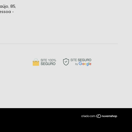
aújo, 85,
essoa -