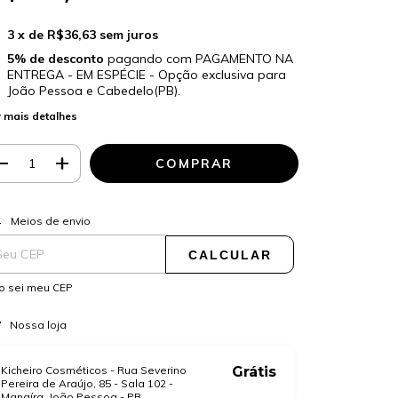
3
x de
R$36,63
sem juros
5% de desconto
pagando com PAGAMENTO NA
ENTREGA - EM ESPÉCIE - Opção exclusiva para
João Pessoa e Cabedelo(PB).
 mais detalhes
ALTERAR CEP
regas para o CEP:
Meios de envio
CALCULAR
o sei meu CEP
Nossa loja
Kicheiro Cosméticos - Rua Severino
Grátis
Pereira de Araújo, 85 - Sala 102 -
Manaíra, João Pessoa - PB.