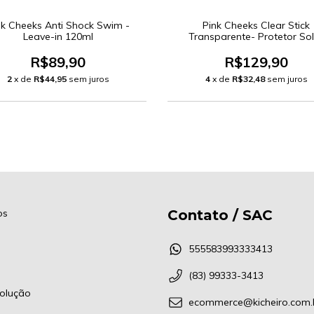
nk Cheeks Anti Shock Swim -
Pink Cheeks Clear Stick
Leave-in 120ml
Transparente- Protetor So
R$89,90
R$129,90
2
x de
R$44,95
sem juros
4
x de
R$32,48
sem juros
os
Contato / SAC
555583993333413
(83) 99333-3413
olução
ecommerce@kicheiro.com.