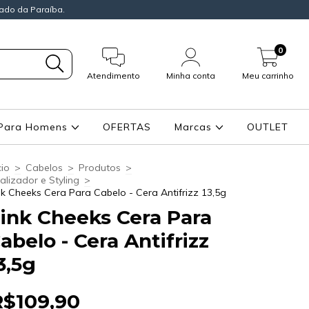
ado da Paraíba.
0
Atendimento
Minha conta
Meu carrinho
Para Homens
OFERTAS
Marcas
OUTLET
cio
>
Cabelos
>
Produtos
>
nalizador e Styling
>
nk Cheeks Cera Para Cabelo - Cera Antifrizz 13,5g
ink Cheeks Cera Para
abelo - Cera Antifrizz
3,5g
R$109,90