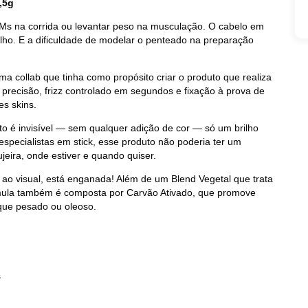
,5g
KMs na corrida ou levantar peso na musculação. O cabelo em
ho. E a dificuldade de modelar o penteado na preparação
ma collab que tinha como propósito criar o produto que realiza
 precisão, frizz controlado em segundos e fixação à prova de
es skins.
o é invisível — sem qualquer adição de cor — só um brilho
specialistas em stick, esse produto não poderia ter um
ujeira, onde estiver e quando quiser.
 ao visual, está enganada! Além de um Blend Vegetal que trata
órmula também é composta por Carvão Ativado, que promove
ique pesado ou oleoso.
s