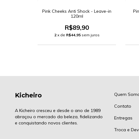
ck Pro10 -
Pink Cheeks Anti Shock - Leave-in
Pi
Facial
120ml
0
R$89,90
 juros
2
x de
R$44,95
sem juros
Kicheiro
Quem Som
Contato
A Kicheiro cresceu e desde o ano de 1989
abraçou o mercado da beleza, fidelizando
Entregas
e conquistando novos clientes.
Troca e Dev