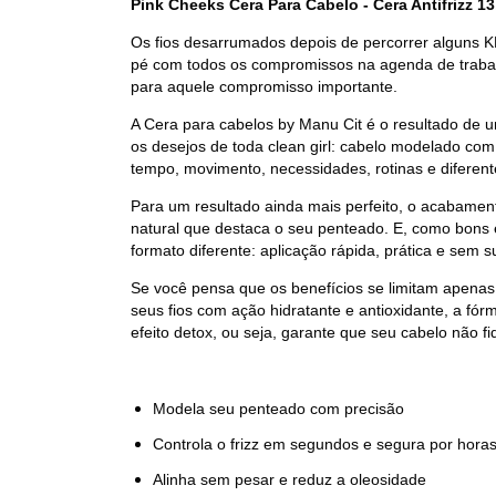
Pink Cheeks Cera Para Cabelo - Cera Antifrizz 13
Os fios desarrumados depois de percorrer alguns 
pé com todos os compromissos na agenda de trabal
para aquele compromisso importante.
A Cera para cabelos by Manu Cit é o resultado de u
os desejos de toda clean girl: cabelo modelado com
tempo, movimento, necessidades, rotinas e diferent
Para um resultado ainda mais perfeito, o acabament
natural que destaca o seu penteado. E, como bons e
formato diferente: aplicação rápida, prática e sem s
Se você pensa que os benefícios se limitam apenas
seus fios com ação hidratante e antioxidante, a f
efeito detox, ou seja, garante que seu cabelo não f
Modela seu penteado com precisão
Controla o frizz em segundos e segura por hora
Alinha sem pesar e reduz a oleosidade