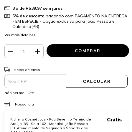
3
x de
R$39,97
sem juros
5% de desconto
pagando com PAGAMENTO NA ENTREGA
- EM ESPÉCIE - Opção exclusiva para João Pessoa e
Cabedelo(PB).
Ver mais detalhes
ALTERAR CEP
Entregas para o CEP:
Meios de envio
CALCULAR
Não sei meu CEP
Nossa loja
Kicheiro Cosméticos - Rua Severino Pereira de
Grátis
Araújo, 85 - Sala 102 - Manaíra, João Pessoa -
PB. Atendimento de Segunda à Sábado das