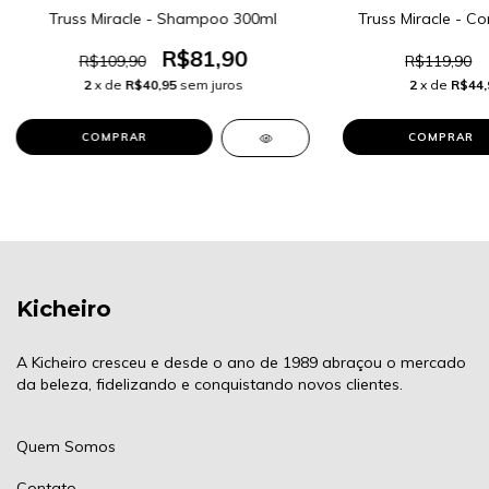
Truss Miracle - Shampoo 300ml
Truss Miracle - C
R$81,90
R$109,90
R$119,90
2
x de
R$40,95
sem juros
2
x de
R$44,
Kicheiro
A Kicheiro cresceu e desde o ano de 1989 abraçou o mercado
da beleza, fidelizando e conquistando novos clientes.
Quem Somos
Contato