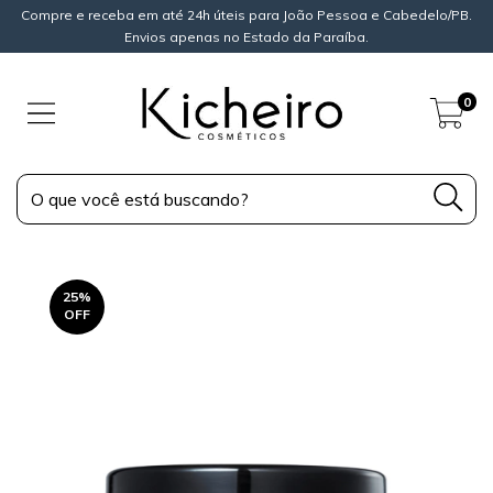
Compre e receba em até 24h úteis para João Pessoa e Cabedelo/PB.
Envios apenas no Estado da Paraíba.
0
25
%
OFF