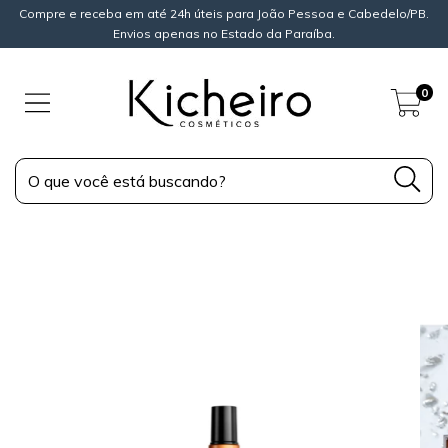
Compre e receba em até 24h úteis para João Pessoa e Cabedelo/PB.
Envios apenas no Estado da Paraíba.
0