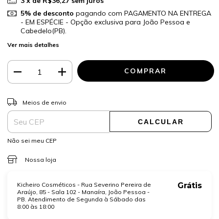
3
x de
R$36,27
sem juros
5% de desconto
pagando com PAGAMENTO NA ENTREGA
- EM ESPÉCIE - Opção exclusiva para João Pessoa e
Cabedelo(PB).
Ver mais detalhes
ALTERAR CEP
Entregas para o CEP:
Meios de envio
CALCULAR
Não sei meu CEP
Nossa loja
Kicheiro Cosméticos - Rua Severino Pereira de
Grátis
Araújo, 85 - Sala 102 - Manaíra, João Pessoa -
PB. Atendimento de Segunda à Sábado das
8:00 às 18:00