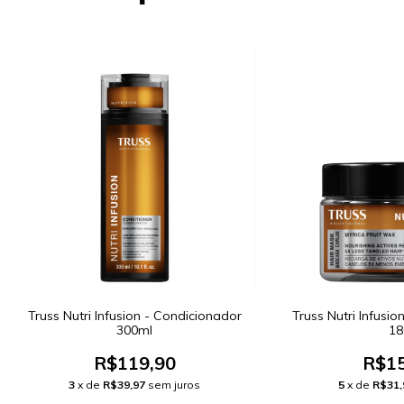
Truss Nutri Infusion - Condicionador
Truss Nutri Infusio
300ml
18
R$119,90
R$15
3
x de
R$39,97
sem juros
5
x de
R$31,