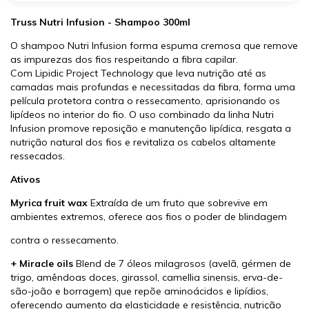
Truss Nutri Infusion - Shampoo 300ml
O shampoo Nutri Infusion forma espuma cremosa que remove
as impurezas dos fios respeitando a fibra capilar.
Com Lipidic Project Technology que leva nutrição até as
camadas mais profundas e necessitadas da fibra, forma uma
película protetora contra o ressecamento, aprisionando os
lipídeos no interior do fio. O uso combinado da linha Nutri
Infusion promove reposição e manutenção lipídica, resgata a
nutrição natural dos fios e revitaliza os cabelos altamente
ressecados.
Ativos
Myrica fruit wax
Extraída de um fruto que sobrevive em
ambientes extremos, oferece aos fios o poder de blindagem
contra o ressecamento.
+ Miracle oils
Blend de 7 óleos milagrosos (avelã, gérmen de
trigo, amêndoas doces, girassol, camellia sinensis, erva-de-
são-joão e borragem) que repõe aminoácidos e lipídios,
oferecendo aumento da elasticidade e resistência, nutrição