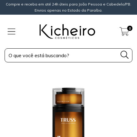
Compre e receba em até 24h úteis para João Pessoa e Cabedelo/PB.
Envios apenas no Estado da Paraíba.
0