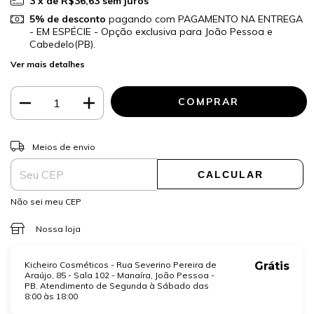
3
x de
R$36,63
sem juros
5% de desconto
pagando com PAGAMENTO NA ENTREGA
- EM ESPÉCIE - Opção exclusiva para João Pessoa e
Cabedelo(PB).
Ver mais detalhes
ALTERAR CEP
Entregas para o CEP:
Meios de envio
CALCULAR
Não sei meu CEP
Nossa loja
Kicheiro Cosméticos - Rua Severino Pereira de
Grátis
Araújo, 85 - Sala 102 - Manaíra, João Pessoa -
PB. Atendimento de Segunda à Sábado das
8:00 às 18:00