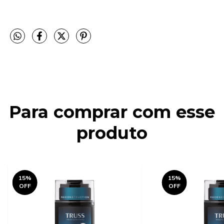
Para comprar com esse
produto
15
%
15
%
OFF
OFF