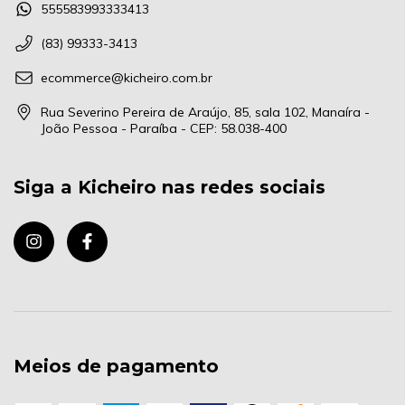
555583993333413
(83) 99333-3413
ecommerce@kicheiro.com.br
Rua Severino Pereira de Araújo, 85, sala 102, Manaíra -
João Pessoa - Paraíba - CEP: 58.038-400
Siga a Kicheiro nas redes sociais
Meios de pagamento