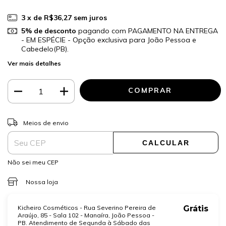
3
x de
R$36,27
sem juros
5% de desconto
pagando com PAGAMENTO NA ENTREGA
- EM ESPÉCIE - Opção exclusiva para João Pessoa e
Cabedelo(PB).
Ver mais detalhes
ALTERAR CEP
Entregas para o CEP:
Meios de envio
CALCULAR
Não sei meu CEP
Nossa loja
Kicheiro Cosméticos - Rua Severino Pereira de
Grátis
Araújo, 85 - Sala 102 - Manaíra, João Pessoa -
PB. Atendimento de Segunda à Sábado das