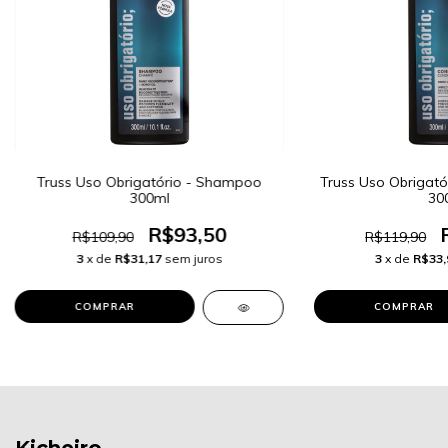
Truss Uso Obrigatório - Shampoo
Truss Uso Obrigató
300ml
30
R$93,50
R$109,90
R$119,90
3
x de
R$31,17
sem juros
3
x de
R$33,