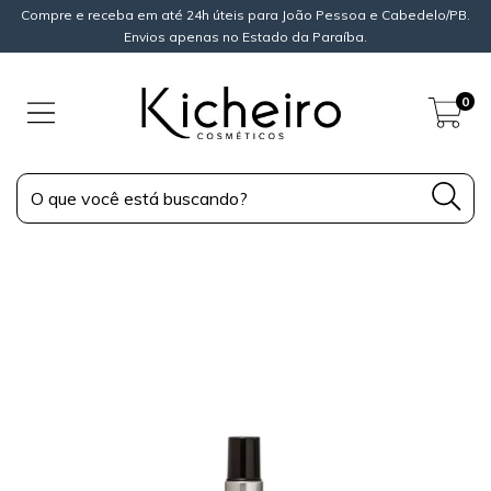
Compre e receba em até 24h úteis para João Pessoa e Cabedelo/PB.
Envios apenas no Estado da Paraíba.
0