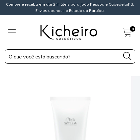
Compre e receba em até 24h úteis para João Pessoa e Cabedelo/PB.
Envios apenas no Estado da Paraíba.
0