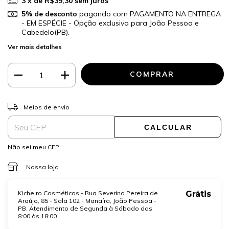
3
x de
R$39,30
sem juros
5% de desconto
pagando com PAGAMENTO NA ENTREGA
- EM ESPÉCIE - Opção exclusiva para João Pessoa e
Cabedelo(PB).
Ver mais detalhes
ALTERAR CEP
Entregas para o CEP:
Meios de envio
CALCULAR
Não sei meu CEP
Nossa loja
Kicheiro Cosméticos - Rua Severino Pereira de
Grátis
Araújo, 85 - Sala 102 - Manaíra, João Pessoa -
PB. Atendimento de Segunda à Sábado das
8:00 às 18:00