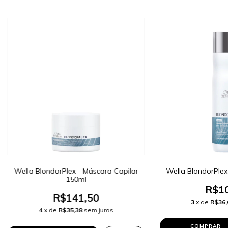
Wella BlondorPlex - Máscara Capilar
Wella BlondorPle
150ml
R$10
R$141,50
3
x de
R$36,
4
x de
R$35,38
sem juros